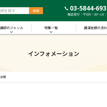
03-5844-693
電話受付：平日9：00～18：
講師のジャンル
特集一覧
講演依頼の流
治・経済
新着！講師ご紹介特
集
営・ビジネス
インフォメーション
～経営の“実践者”が
語る～
講演のできる
修
経営者特集
キル・教養
人的資本経営特集
ャリア・教育
EB用
音声メディア“Voic
y”において「10分講
界・トレンド
演チャンネル」特集
ポーツ