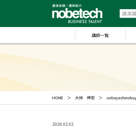
講師一覧
政
経
研
ス
キ
HOME
大林 伸安
oobayashinobuy
業
ス
2026.02.02