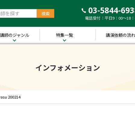
03-5844-693
電話受付：平日9：00～18：
講師のジャンル
特集一覧
講演依頼の流
治・経済
新着！講師ご紹介特
集
営・ビジネス
インフォメーション
～経営の“実践者”が
語る～
講演のできる
修
経営者特集
キル・教養
人的資本経営特集
ャリア・教育
asu 200214
音声メディア“Voic
y”において「10分講
界・トレンド
演チャンネル」特集
ポーツ