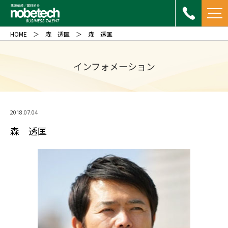
HOME
森 透匡
森 透匡
インフォメーション
2018.07.04
森 透匡