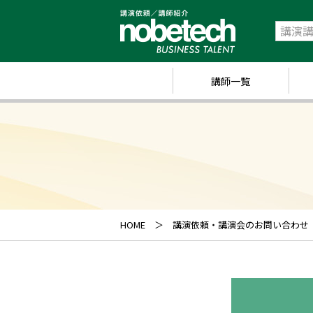
講師一覧
政
経
研
ス
キ
HOME
講演依頼・講演会のお問い合わせ
業
ス