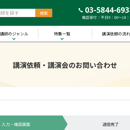
03-5844-693
電話受付：平日9：00～18：
講師のジャンル
特集一覧
講演依頼の流
治・経済
新着！講師ご紹介特
集
営・ビジネス
講演依頼・講演会のお問い合わせ
～経営の“実践者”が
語る～
講演のできる
修
経営者特集
キル・教養
人的資本経営特集
ャリア・教育
音声メディア“Voic
y”において「10分講
界・トレンド
演チャンネル」特集
ポーツ
入力・確認画面
送信完了