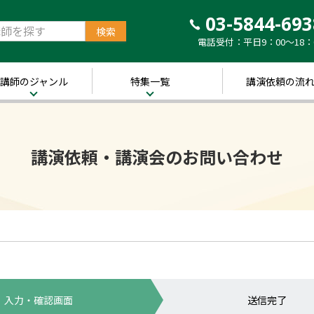
03-5844-693
電話受付：平日9：00～18：
講師のジャンル
特集一覧
講演依頼の流
治・経済
新着！講師ご紹介特
集
営・ビジネス
講演依頼・講演会のお問い合わせ
～経営の“実践者”が
語る～
講演のできる
修
経営者特集
キル・教養
人的資本経営特集
ャリア・教育
音声メディア“Voic
y”において「10分講
界・トレンド
演チャンネル」特集
ポーツ
入力・確認画面
送信完了