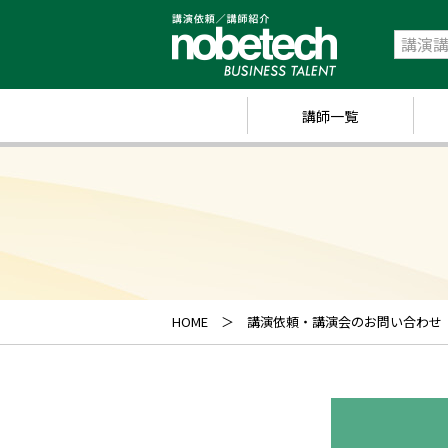
講師一覧
政
経
研
ス
キ
HOME
講演依頼・講演会のお問い合わせ
業
ス