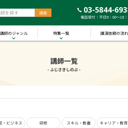
03-5844-693
電話受付：平日9：00～18：
講師のジャンル
特集一覧
講演依頼の流
治・経済
新着！講師ご紹介特
集
営・ビジネス
講師一覧
～経営の“実践者”が
語る～
講演のできる
修
- ふじさきしのぶ -
経営者特集
キル・教養
人的資本経営特集
ャリア・教育
音声メディア“Voic
y”において「10分講
界・トレンド
演チャンネル」特集
ポーツ
営・ビジネス
研修
スキル・教養
キャリア・教育