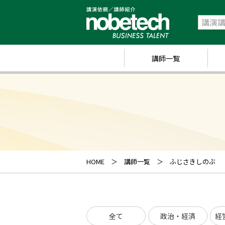
講師一覧
政
経
研
ス
キ
HOME
講師一覧
ふじさきしのぶ
業
ス
全て
政治・経済
経