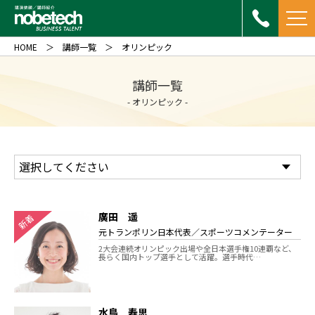
HOME
講師一覧
オリンピック
講師一覧
- オリンピック -
廣田 遥
新着
元トランポリン日本代表／スポーツコメンテーター
2大会連続オリンピック出場や全日本選手権10連覇など、
長らく国内トップ選手として活躍。選手時代…
水鳥 寿思