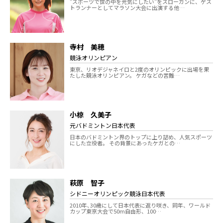
”スポーツで世の中を元気にしたい”をスローガンに、ゲス
トランナーとしてマラソン大会に出演する他…
寺村 美穂
競泳オリンピアン
東京、リオデジャネイロと2度のオリンピックに出場を果
たした競泳オリンピアン。 ケガなどの苦難…
小椋 久美子
元バドミントン日本代表
日本のバドミントン界のトップに上り詰め、人気スポーツ
にした立役者。 その背景にあったケガとの…
萩原 智子
シドニーオリンピック競泳日本代表
2010年､30歳にして日本代表に返り咲き、同年、ワールド
カップ東京大会で50m自由形、100…