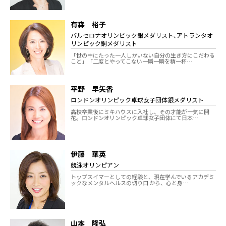
有森 裕子
バルセロナオリンピック銀メダリスト､アトランタオ
リンピック銅メダリスト
「世の中にたった一人しかいない自分の生き方にこだわる
こと」「二度とやってこない一瞬一瞬を精一杯…
平野 早矢香
ロンドンオリンピック卓球女子団体銀メダリスト
高校卒業後にミキハウスに入社し、その才能が一気に開
花。ロンドンオリンピック卓球女子団体にて日本…
伊藤 華英
競泳オリンピアン
トップスイマーとしての経験と、現在学んでいるアカデミ
ックなメンタルヘルスの切り口 から、心と身…
山本 隆弘