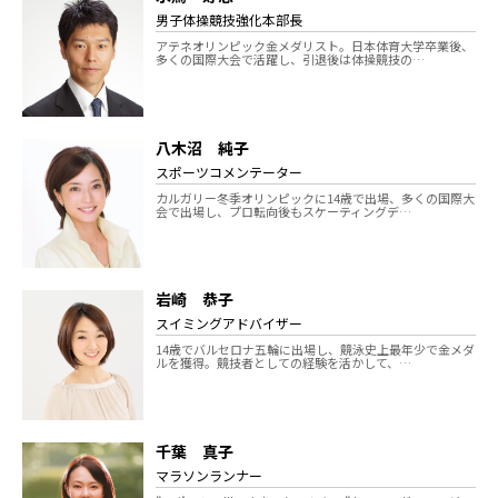
男子体操競技強化本部長
アテネオリンピック金メダリスト。日本体育大学卒業後、
多くの国際大会で活躍し、引退後は体操競技の…
八木沼 純子
スポーツコメンテーター
カルガリー冬季オリンピックに14歳で出場、多くの国際大
会で出場し、プロ転向後もスケーティングデ…
岩崎 恭子
スイミングアドバイザー
14歳でバルセロナ五輪に出場し、競泳史上最年少で金メダ
ルを獲得。競技者としての経験を活かして、…
千葉 真子
マラソンランナー