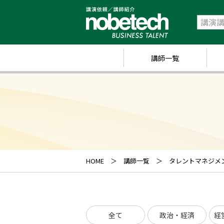
講師一覧
政
経
研
ス
キ
HOME
講師一覧
タレントマネジメ
業
ス
全て
政治・経済
経