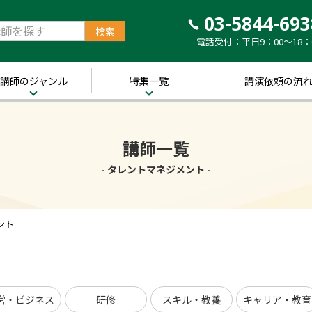
03-5844-693
電話受付：平日9：00～18：
講師のジャンル
特集一覧
講演依頼の流
治・経済
新着！講師ご紹介特
集
営・ビジネス
講師一覧
～経営の“実践者”が
語る～
講演のできる
修
- タレントマネジメント -
経営者特集
キル・教養
人的資本経営特集
ャリア・教育
ント
音声メディア“Voic
y”において「10分講
界・トレンド
演チャンネル」特集
ポーツ
営・ビジネス
研修
スキル・教養
キャリア・教育