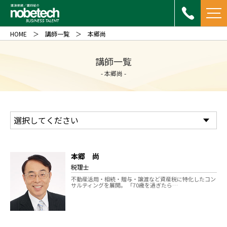
HOME
講師一覧
本郷尚
講師一覧
- 本郷尚 -
本郷 尚
税理士
不動産活用・相続・贈与・譲渡など資産税に特化したコン
サルティングを展開。 「70歳を過ぎたら…