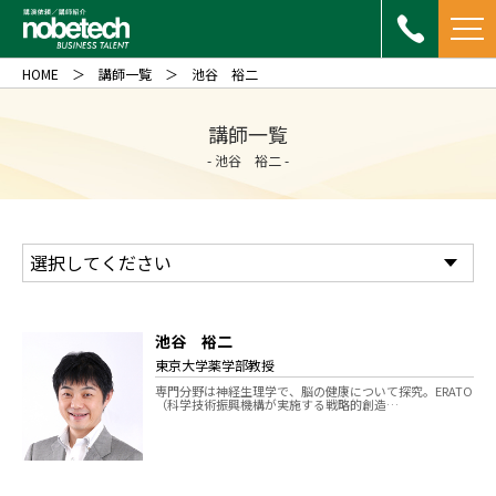
HOME
講師一覧
池谷 裕二
講師一覧
- 池谷 裕二 -
池谷 裕二
東京大学薬学部教授
専門分野は神経生理学で、脳の健康について探究。ERATO
（科学技術振興機構が実施する戦略的創造…