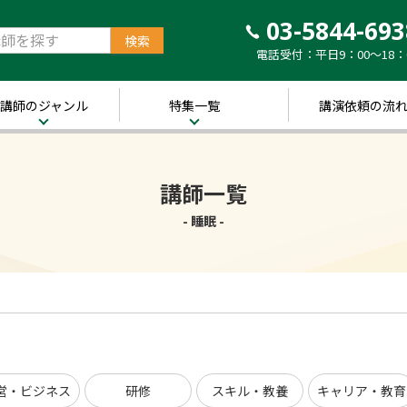
03-5844-693
電話受付：平日9：00～18：
講師のジャンル
特集一覧
講演依頼の流
治・経済
新着！講師ご紹介特
集
営・ビジネス
講師一覧
～経営の“実践者”が
語る～
講演のできる
修
- 睡眠 -
経営者特集
キル・教養
人的資本経営特集
ャリア・教育
音声メディア“Voic
y”において「10分講
界・トレンド
演チャンネル」特集
ポーツ
営・ビジネス
研修
スキル・教養
キャリア・教育