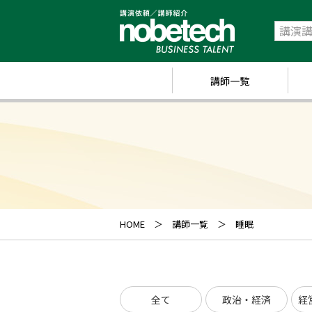
講師一覧
政
経
研
ス
キ
HOME
講師一覧
睡眠
業
ス
全て
政治・経済
経