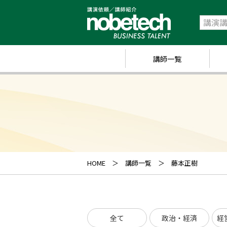
講師一覧
政
経
研
ス
キ
HOME
講師一覧
藤本正樹
業
ス
全て
政治・経済
経