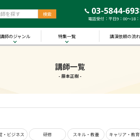
03-5844-693
電話受付：平日9：00～18：
講師のジャンル
特集一覧
講演依頼の流
治・経済
新着！講師ご紹介特
集
営・ビジネス
講師一覧
～経営の“実践者”が
語る～
講演のできる
修
- 藤本正樹 -
経営者特集
キル・教養
人的資本経営特集
ャリア・教育
音声メディア“Voic
y”において「10分講
界・トレンド
演チャンネル」特集
ポーツ
営・ビジネス
研修
スキル・教養
キャリア・教育