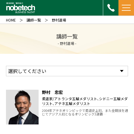
HOME
講師一覧
野村道場
講師一覧
- 野村道場 -
野村 忠宏
柔道家/アトランタ五輪メダリスト､シドニー五輪メダ
リスト､アテネ五輪メダリスト
2004年アテネオリンピックで柔道史上初、また全競技を通
じてアジア人初となるオリンピック3連覇…