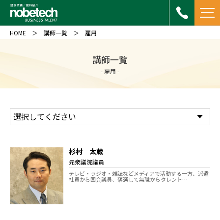
HOME
講師一覧
雇用
講師一覧
- 雇用 -
杉村 太蔵
元衆議院議員
テレビ・ラジオ・雑誌などメディアで活動する一方、派遣
社員から国会議員、落選して無職からタレント…