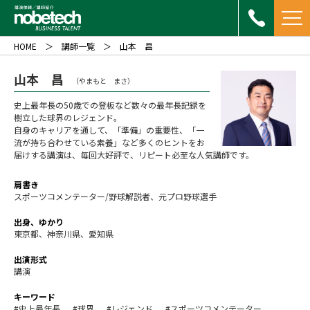
HOME
講師一覧
山本 昌
山本 昌
（やまもと まさ）
史上最年長の50歳での登板など数々の最年長記録を
樹立した球界のレジェンド。
自身のキャリアを通して、「準備」の重要性、「一
流が持ち合わせている素養」など多くのヒントをお
届けする講演は、毎回大好評で、リピート必至な人気講師です。
肩書き
スポーツコメンテーター/野球解説者、元プロ野球選手
出身、ゆかり
東京都、神奈川県、愛知県
出演形式
講演
キーワード
#史上最年長
#球界
#レジェンド
#スポーツコメンテーター