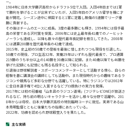
ー。
1984年に日本大学藤沢高校からドラフト5位で入団。入団4年目までは1軍
で勝利を挙げることが出来ずにいたが、入団5年目のアメリカ留学を機に才
能が開花。シーズン途中に帰国すると1軍に定着し無傷の5連勝でリーグ優
勝に貢献する。
その後はチームのエースに成⻑。3度の最多勝にも輝き、1994年には投手最
高の栄誉である沢村賞を受賞。2006年には史上最年⻑41歳でのノーヒット
ノーランも達成し、以降も数々の歴代最年⻑記録を樹立してきた。2008年
には通算200勝を歴代最年⻑の42歳で達成。
2015年、史上初の50歳での登板を最後に惜しまれつつも現役を引退した。
50歳での現役、プロ生活32年、実働29年はいずれも歴代最⻑で、プロ通算
219勝のうち半分以上の140勝を30歳以降に記録。また40歳以降でも46勝を
挙げた記録にも記憶にも残る名投手として知られる。
引退後は野球解説者・スポーツコメンテーターとして活動する傍ら、自らの
経験を基に講演会の講師としても活動中。また現役時代からの趣味であるラ
ジコンや競馬など多彩な分野でも活躍している。特にラジコンでは2002年
に全日本選手権で4位に入賞するなどプロ顔負けの実力を発揮。
2017年には初の冠番組「山本昌のラジコン道場」(フジテレビONE)が放送さ
れるなど、持ち前の明るいキャラクターを活かし様々な分野で活躍中。201
8年からは母校、日本大学藤沢高校の特別臨時コーチに就任。実弟である山
本秀明監督とともに後輩たちの指導にあたっている。
2022年、功績を認められ野球殿堂入りを果たした。
主な実績