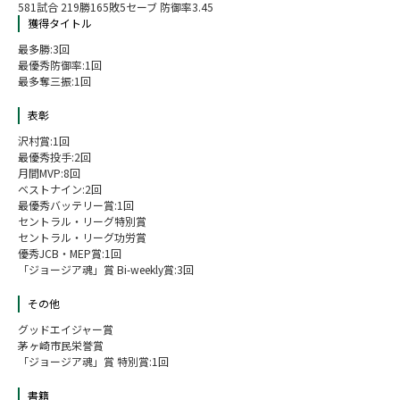
581試合 219勝165敗5セーブ 防御率3.45
獲得タイトル
最多勝:3回
最優秀防御率:1回
最多奪三振:1回
表彰
沢村賞:1回
最優秀投手:2回
月間MVP:8回
ベストナイン:2回
最優秀バッテリー賞:1回
セントラル・リーグ特別賞
セントラル・リーグ功労賞
優秀JCB・MEP賞:1回
「ジョージア魂」賞 Bi-weekly賞:3回
その他
グッドエイジャー賞
茅ヶ崎市民栄誉賞
「ジョージア魂」賞 特別賞:1回
書籍