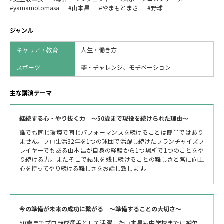
#yamamotomasa
#山本昌
#やまもとまさ
#野球
ジャンル
キャリア・教育
人生・働き方
スポーツ
夢・チャレンジ、モチベーション
主な講演テーマ
継続する心・やり抜く力 〜50歳まで現役を続けられた理由～
誰でも同じ環境で同じパフォーマンスを続けることは簡単ではあり
ません。プロ生活32年を1つの球団で活躍し続けたフランチャイズプ
レイヤーでもある山本昌が自身の経験から1つ場所で1つのことをや
り続ける力。またそこで結果を残し続けることの難しさと常に向上
心を持ってやり続ける難しさをお話し致します。
今の準備が未来の成功に繋がる 〜準備することの大切さ〜
50歳までプロ野球選手として活躍した山本昌も中学校までは補欠、