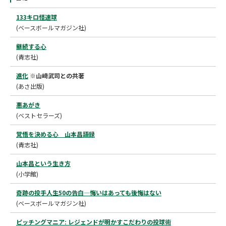
133キロ怪速球
(ベースボールマガジン社)
継続する心
(青志社)
進化
※山﨑武司との共著
(あさ出版)
悪あがき
(ベストセラーズ)
覚悟を決める心 山本昌語録
(青志社)
山本昌という生き方
(小学館)
奇跡の投手人生50の告白―悔いはあっても後悔はない
(ベースボールマガジン社)
ピッチングマニア: レジェンドが明かすこだわりの投球術