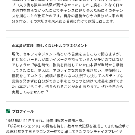
プロ入り後も数年は結果が残せなかった。しかし腐ることなく日々
の努力を怠らなかったことでチャンスに巡り会えた時にそのチャン
スを掴むことが出来たのです。自身の経験から今の自分が未来の自
分を作る、その大切さを未来ある若者に向けてお話し致します。
山本昌が実践︕難しくないセルフマネジメント
現代、セルフマネジメント術という言葉をあちこちで聞きますが、
何となくハードルが高いイメージを持っている人が多いのではない
でしょうか︖学生時代、教員を目指していた山本昌が当時から継続
してきたこと。例えば、ネガティブな言葉を発さない。現役時代、
怪我をしていたり、成績が振るわない状況でも決してネガティブな
言葉を発さずに自分ができる事をこつこつと続けて成⻑を遂げてき
た山本だからこそ、伝えられることが沢山あります。ぜひ今日から
実践してみませんか︖
プロフィール
1965年8月11日生まれ。神奈川県茅ヶ崎市出身。
「球界のレジェンド」の異名を持ち、数々の大記録を達成してきた名投手で
現役32年を中日ドラゴンズ一筋で活躍してきたフランチャイズプレイヤ