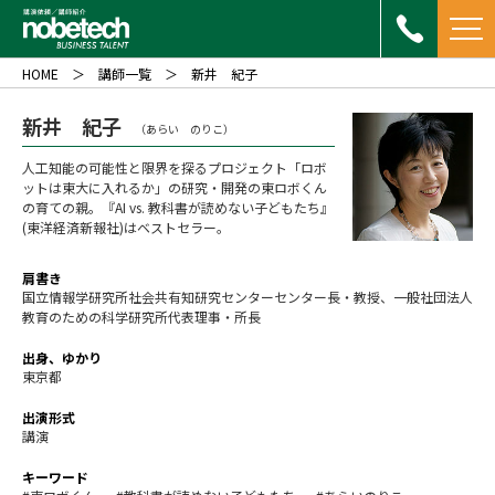
HOME
講師一覧
新井 紀子
新井 紀子
（あらい のりこ）
人工知能の可能性と限界を探るプロジェクト「ロボ
ットは東大に入れるか」の研究・開発の東ロボくん
の育ての親。『AI vs. 教科書が読めない子どもたち』
(東洋経済新報社)はベストセラー。
肩書き
国立情報学研究所社会共有知研究センターセンター長・教授、一般社団法人
教育のための科学研究所代表理事・所長
出身、ゆかり
東京都
出演形式
講演
キーワード