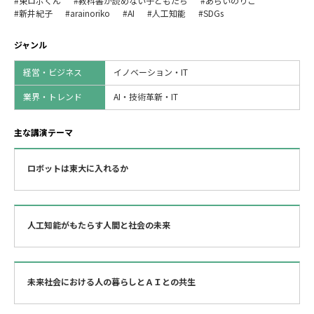
#東ロボくん
#教科書が読めない子どもたち
#あらいのりこ
#新井紀子
#arainoriko
#AI
#人工知能
#SDGs
ジャンル
経営・ビジネス
イノベーション・IT
業界・トレンド
AI・技術革新・IT
主な講演テーマ
ロボットは東大に入れるか
人工知能がもたらす人間と社会の未来
未来社会における人の暮らしとＡＩとの共生