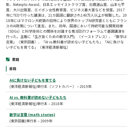
彰、Netexplo Award、日本エッセイストクラブ賞、石橋湛山賞、山本七平
賞、大川出版賞、エイボン女性教育賞、ビジネス書大賞などを受賞。2017
年にTEDで行った講演は、21カ国語に翻訳され140万人以上が視聴した。20
18年にはマクロン大統領の招待により世界のトップAI研究者とともにフラン
スのAI政策について進言。また、同年、国連において持続可能な開発目標
（SDGs）と科学技術との関係を討議する第3回STIフォーラムで基調講演を
行った。主著に「生き抜くための数学入門」（イーストプレス）、「数学は
言葉」（東京図書）、「AI vs.教科書が読めない子どもたち」「AIに負けな
い子どもを育てる」（東洋経済新報社）
書籍
書籍
AIに負けない子どもを育てる
(東洋経済新報社)単行本（ソフトカバー） – 2019年
AI vs. 教科書が読めない子どもたち
(東洋経済新報社)単行本 – 2018年
数学は言葉 (math stories)
(東京図書)単行本 – 2009年