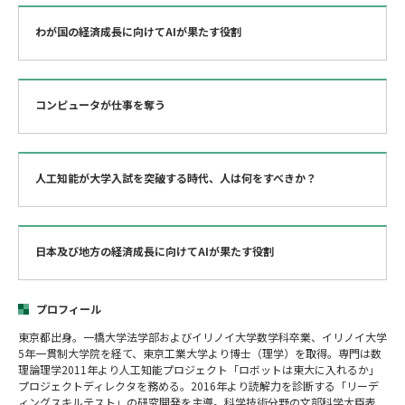
わが国の経済成長に向けてAIが果たす役割
コンピュータが仕事を奪う
人工知能が大学入試を突破する時代、人は何をすべきか？
日本及び地方の経済成長に向けてAIが果たす役割
プロフィール
東京都出身。一橋大学法学部およびイリノイ大学数学科卒業、イリノイ大学
5年一貫制大学院を経て、東京工業大学より博士（理学）を取得。専門は数
理論理学2011年より人工知能プロジェクト「ロボットは東大に入れるか」
プロジェクトディレクタを務める。2016年より読解力を診断する「リーデ
ィングスキルテスト」の研究開発を主導。科学技術分野の文部科学大臣表