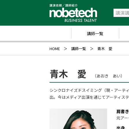
講師一覧
政
HOME
講師一覧
青木 愛
経
研
青木 愛
（あおき あい）
ス
シンクロナイズドスイミング（現・アーティ
キ
出。今はメディア出演を通じてアーティス
業
肩書
ス
元アー
出身