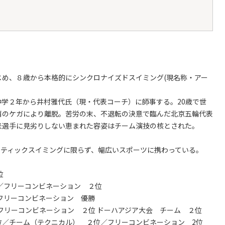
め、８歳から本格的にシンクロナイズドスイミング(現名称・アー
学２年から井村雅代氏（現・代表コーチ）に師事する。20歳で世
肩のケガにより離脱。苦労の末、不退転の決意で臨んだ北京五輪代表
米選手に見劣りしない恵まれた容姿はチーム演技の核とされた。
スティックスイミングに限らず、幅広いスポーツに携わっている。
位
位／フリーコンビネーション ２位
／フリーコンビネーション 優勝
／フリーコンビネーション ２位 ドーハアジア大会 チーム ２位
３位／チーム（テクニカル） ２位／フリーコンビネーション 2位