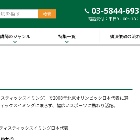
03-5844-693
電話受付：平日9：00～18：
講師のジャンル
特集一覧
講演依頼の流
治・経済
新着！講師ご紹介特
集
営・ビジネス
～経営の“実践者”が
語る～
講演のできる
修
経営者特集
キル・教養
人的資本経営特集
スティックスイミング）で2008年北京オリンピック日本代表に選
ャリア・教育
音声メディア“Voic
ティックスイミングに限らず、幅広いスポーツに携わり活躍。
y”において「10分講
界・トレンド
演チャンネル」特集
き
ポーツ
ティスティックスイミング日本代表
、ゆかり