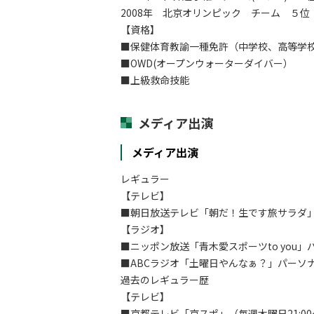
2008年 北京オリンピック チーム ５位
【資格】
■保健体育教諭一種免許（中学校、高等学
■OWD(オープンウォーターダイバー）
■上級救命技能
メディア出演
メディア出演
レギュラー
【テレビ】
■朝日放送テレビ「朝だ！生です旅サラダ
【ラジオ】
■ニッポン放送「青木愛スポーツto you」パ
■ABCラジオ「土曜日やんなぁ？」パーソナリ
過去のレギュラー歴
【テレビ】
■京都テレビ「京スポ」（毎週木曜日21:00～