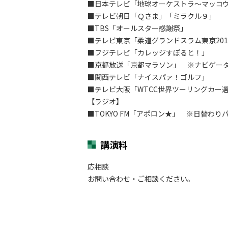
■日本テレビ「地球オーケストラ～マッコウクジ
■テレビ朝日「Ｑさま」「ミラクル９」
■TBS「オールスター感謝祭」
■テレビ東京「柔道グランドスラム東京20
■フジテレビ「カレッジすぽると！」
■京都放送「京都マラソン」 ※ナビゲー
■関西テレビ「ナイスパァ！ゴルフ」
■テレビ大阪「WTCC世界ツーリングカー選
【ラジオ】
■TOKYO FM「アポロン★」 ※日替わり
講演料
応相談
お問い合わせ・ご相談ください。