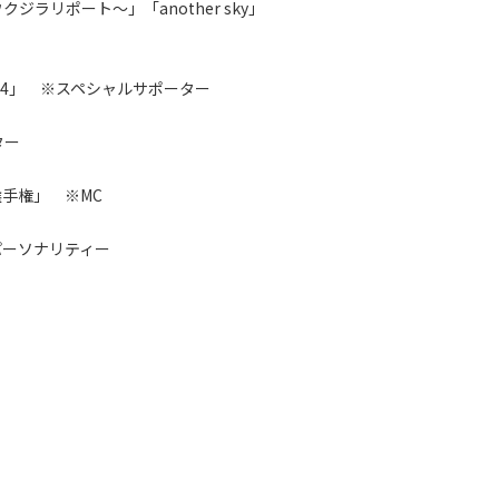
ラリポート～」「another sky」
14」 ※スペシャルサポーター
ター
手権」 ※MC
パーソナリティー