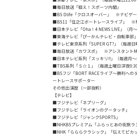
■毎日放送「戦え！スポーツ内閣」
■BS Dlife「クロスオーバー」 ※ナビゲ
■BS11「住之江ボートレースライブ」 ※
■日本テレビ「Oha！4 NEWS LIVE」（月
■東海テレビ「ぴーかんテレビ・自転車部
■テレビ東京系列「SUPER GT?」（毎週日曜日
■毎日放送「カワスポ」 ※アシスタントM
■日本テレビ系列「スッキリ!!」（毎週月～金
■TBS系列「Ｓ☆１」（毎週土曜日深夜0:
■BSフジ「BORT RACEライブ～勝利への
ートレースサポーター
その他出演歴（一部抜粋）
【テレビ】
■フジテレビ「ネプリーグ」
■フジテレビ「ライオンのグータッチ」
■フジテレビ「ジャンクSPORTS」
■NHKBSプレミアム「ふらっとあの街旅ラ
■NHK「らららクラシック」「伝えてピカ