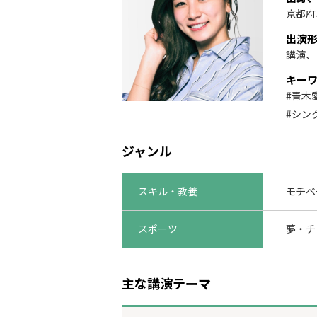
京都府
出演
講演、
キー
#青木
#シン
ジャンル
スキル・教養
モチベ
スポーツ
夢・チ
主な講演テーマ