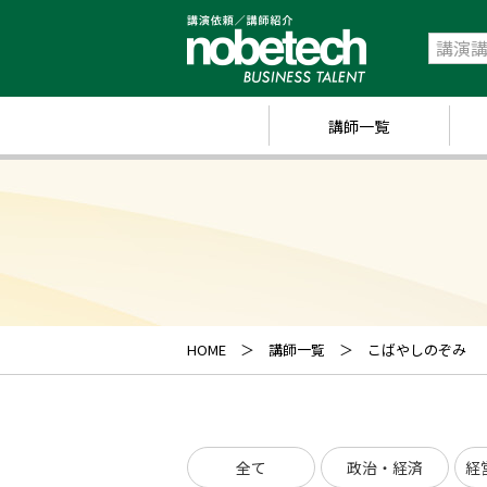
講師一覧
政
経
研
ス
キ
HOME
講師一覧
こばやしのぞみ
業
ス
全て
政治・経済
経