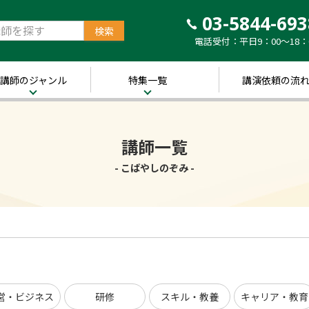
03-5844-693
電話受付：平日9：00～18：
講師のジャンル
特集一覧
講演依頼の流
治・経済
新着！講師ご紹介特
集
営・ビジネス
講師一覧
～経営の“実践者”が
語る～
講演のできる
修
- こばやしのぞみ -
経営者特集
キル・教養
人的資本経営特集
ャリア・教育
音声メディア“Voic
y”において「10分講
界・トレンド
演チャンネル」特集
ポーツ
営・ビジネス
研修
スキル・教養
キャリア・教育