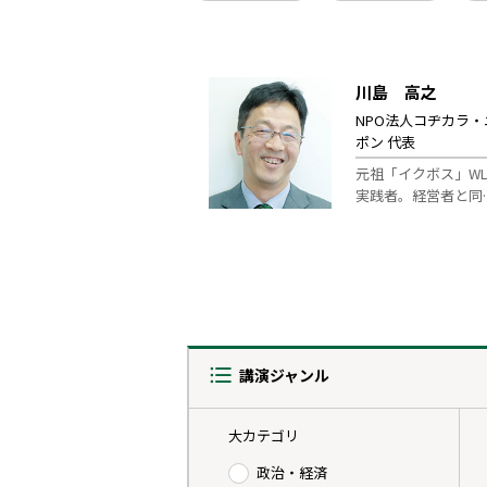
川島 高之
NPO法人コヂカラ・
ポン 代表
元祖「イクボス」WL
実践者。経営者と同
講演ジャンル
大カテゴリ
政治・経済