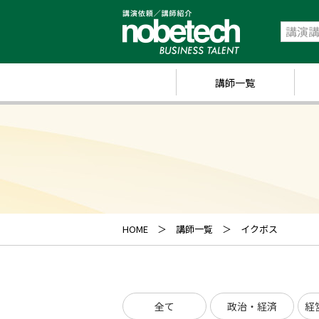
講師一覧
政
経
研
ス
キ
HOME
講師一覧
イクボス
業
ス
全て
政治・経済
経