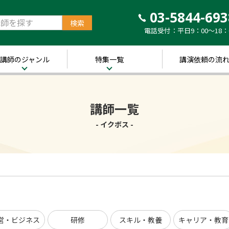
03-5844-693
電話受付：平日9：00～18：
講師のジャンル
特集一覧
講演依頼の流
治・経済
新着！講師ご紹介特
集
営・ビジネス
講師一覧
～経営の“実践者”が
語る～
講演のできる
修
- イクボス -
経営者特集
キル・教養
人的資本経営特集
ャリア・教育
音声メディア“Voic
y”において「10分講
界・トレンド
演チャンネル」特集
ポーツ
営・ビジネス
研修
スキル・教養
キャリア・教育