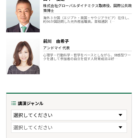
株式会社グローバルダイナミクス取締役、国際公共政
策博士
海外３か国（エジプト・英国・サウジアラビア）在住し、
約96か国訪問した元外務省職員。首相通訳（…
前川 由希子
アンドマイ 代表
心理学・行動科学・哲学をベースとしながら、体感型ワー
クを通して参加者の自立を促す人財育成法は好…
講演ジャンル