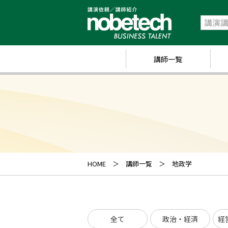
講師一覧
政
経
研
ス
キ
HOME
講師一覧
地政学
業
ス
全て
政治・経済
経