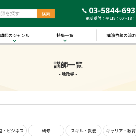
03-5844-693
電話受付：平日9：00～18：
講師のジャンル
特集一覧
講演依頼の流
治・経済
新着！講師ご紹介特
集
営・ビジネス
講師一覧
～経営の“実践者”が
語る～
講演のできる
修
- 地政学 -
経営者特集
キル・教養
人的資本経営特集
ャリア・教育
音声メディア“Voic
y”において「10分講
界・トレンド
演チャンネル」特集
ポーツ
営・ビジネス
研修
スキル・教養
キャリア・教育