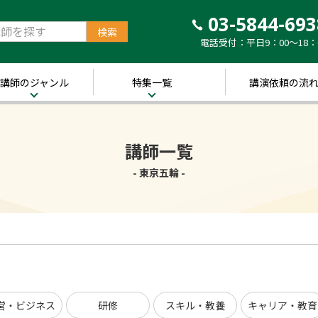
03-5844-693
電話受付：平日9：00～18：
講師のジャンル
特集一覧
講演依頼の流
治・経済
新着！講師ご紹介特
集
営・ビジネス
講師一覧
～経営の“実践者”が
語る～
講演のできる
修
- 東京五輪 -
経営者特集
キル・教養
人的資本経営特集
ャリア・教育
音声メディア“Voic
y”において「10分講
界・トレンド
演チャンネル」特集
ポーツ
営・ビジネス
研修
スキル・教養
キャリア・教育