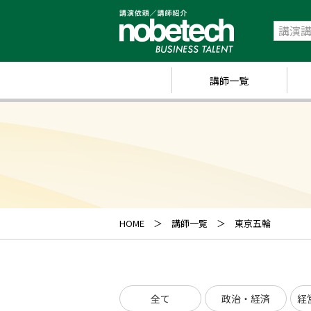
講師一覧
政
経
研
ス
キ
HOME
講師一覧
東京五輪
業
ス
全て
政治・経済
経