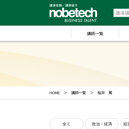
講師一覧
政
経
研
ス
キ
HOME
講師一覧
桜井 篤
業
ス
全て
政治・経済
経