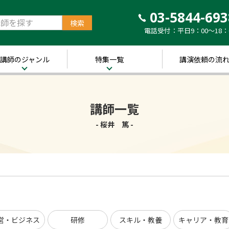
03-5844-693
電話受付：平日9：00～18：
講師のジャンル
特集一覧
講演依頼の流
治・経済
新着！講師ご紹介特
集
営・ビジネス
講師一覧
～経営の“実践者”が
語る～
講演のできる
修
- 桜井 篤 -
経営者特集
キル・教養
人的資本経営特集
ャリア・教育
音声メディア“Voic
y”において「10分講
界・トレンド
演チャンネル」特集
ポーツ
営・ビジネス
研修
スキル・教養
キャリア・教育