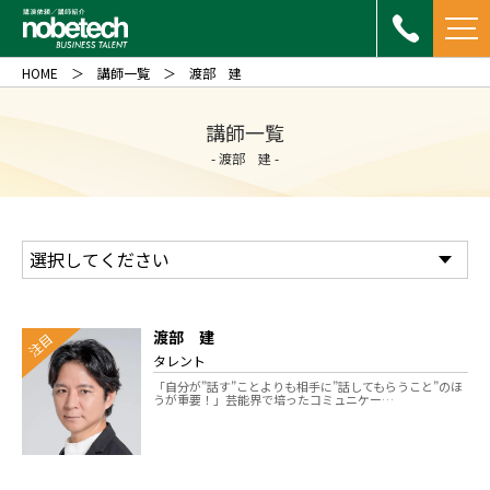
HOME
講師一覧
渡部 建
講師一覧
- 渡部 建 -
渡部 建
注目
タレント
「自分が”話す”ことよりも相手に”話してもらうこと”のほ
うが重要！」芸能界で培ったコミュニケー…