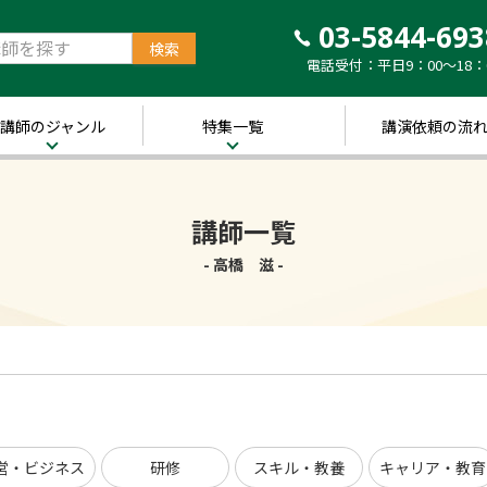
03-5844-693
電話受付：平日9：00～18：
講師のジャンル
特集一覧
講演依頼の流
治・経済
新着！講師ご紹介特
集
営・ビジネス
講師一覧
～経営の“実践者”が
語る～
講演のできる
修
- 高橋 滋 -
経営者特集
キル・教養
人的資本経営特集
ャリア・教育
音声メディア“Voic
y”において「10分講
界・トレンド
演チャンネル」特集
ポーツ
営・ビジネス
研修
スキル・教養
キャリア・教育