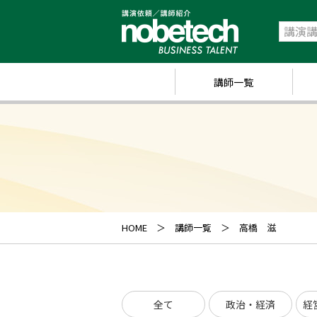
講師一覧
政
経
研
ス
キ
HOME
講師一覧
高橋 滋
業
ス
全て
政治・経済
経