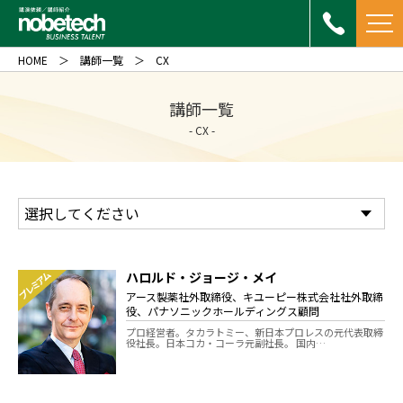
HOME
講師一覧
CX
講師一覧
- CX -
ハロルド・ジョージ・メイ
プレミアム
アース製薬社外取締役、キユーピー株式会社社外取締
役、パナソニックホールディングス顧問
プロ経営者。タカラトミー、新日本プロレスの元代表取締
役社長。日本コカ・コーラ元副社長。 国内…