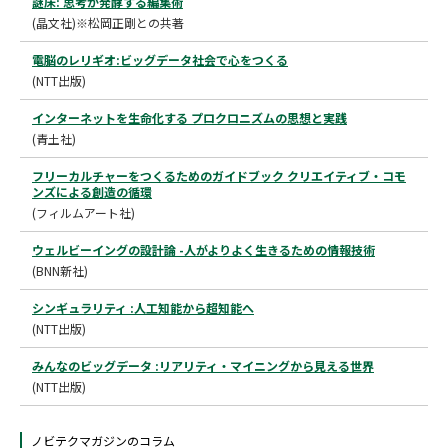
謎床: 思考が発酵する編集術
(晶文社)※松岡正剛との共著
電脳のレリギオ:ビッグデータ社会で心をつくる
(NTT出版)
インターネットを生命化する プロクロニズムの思想と実践
(青土社)
フリーカルチャーをつくるためのガイドブック クリエイティブ・コモ
ンズによる創造の循環
(フィルムアート社)
ウェルビーイングの設計論 -人がよりよく生きるための情報技術
(BNN新社)
シンギュラリティ :人工知能から超知能へ
(NTT出版)
みんなのビッグデータ :リアリティ・マイニングから見える世界
(NTT出版)
ノビテクマガジンのコラム