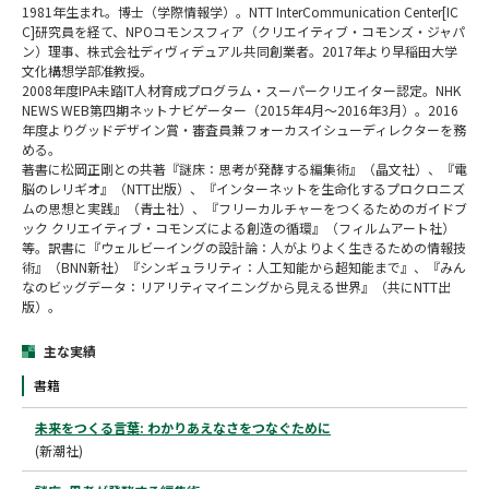
1981年生まれ。博士（学際情報学）。NTT InterCommunication Center[IC
C]研究員を経て、NPOコモンスフィア（クリエイティブ・コモンズ・ジャパ
ン）理事、株式会社ディヴィデュアル共同創業者。2017年より早稲田大学
文化構想学部准教授。
2008年度IPA未踏IT人材育成プログラム・スーパークリエイター認定。NHK
NEWS WEB第四期ネットナビゲーター（2015年4月～2016年3月）。2016
年度よりグッドデザイン賞・審査員兼フォーカスイシューディレクターを務
める。
著書に松岡正剛との共著『謎床：思考が発酵する編集術』（晶文社）、『電
脳のレリギオ』（NTT出版）、『インターネットを生命化するプロクロニズ
ムの思想と実践』（青土社）、『フリーカルチャーをつくるためのガイドブ
ック クリエイティブ・コモンズによる創造の循環』（フィルムアート社）
等。訳書に『ウェルビーイングの設計論：人がよりよく生きるための情報技
術』（BNN新社）『シンギュラリティ：人工知能から超知能まで』、『みん
なのビッグデータ：リアリティマイニングから見える世界』（共にNTT出
版）。
主な実績
書籍
未来をつくる言葉: わかりあえなさをつなぐために
(新潮社)