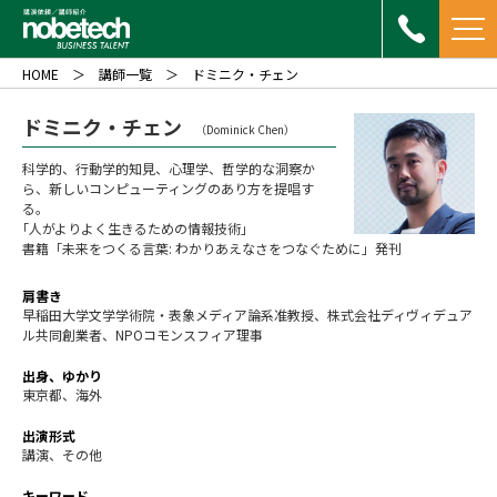
HOME
講師一覧
ドミニク・チェン
ドミニク・チェン
（Dominick Chen）
科学的、行動学的知見、心理学、哲学的な洞察か
ら、新しいコンピューティングのあり方を提唱す
る。
｢人がよりよく生きるための情報技術｣
書籍「未来をつくる言葉: わかりあえなさをつなぐために」発刊
肩書き
早稲田大学文学学術院・表象メディア論系准教授、株式会社ディヴィデュア
ル共同創業者、NPOコモンスフィア理事
出身、ゆかり
東京都、海外
出演形式
講演、その他
キーワード