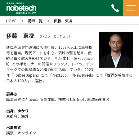
HOME
講師一覧
伊藤 東凌
伊藤 東凌
（いとう とうりょう）
建仁寺派専門道場にて修行後、15万人以上に坐禅指
導を担当。現代アートを中心に領域の壁を超え、伝
統と繋ぐ試みを続けている。Meta本社（旧Faceboo
k）での禅セミナーの開催やフランス、ドイツ、デン
マークでの禅指導など精力的に活動している。2023
年『Forbes Japan』にて「 Next100」『Newsweek』にて「世界が尊敬する
日本人100人」に選出。
肩書き
臨済宗建仁寺派両足院副住職、株式会社InTrip代表取締役僧侶
出身、ゆかり
京都府、海外
出演形式
講演、オンライン