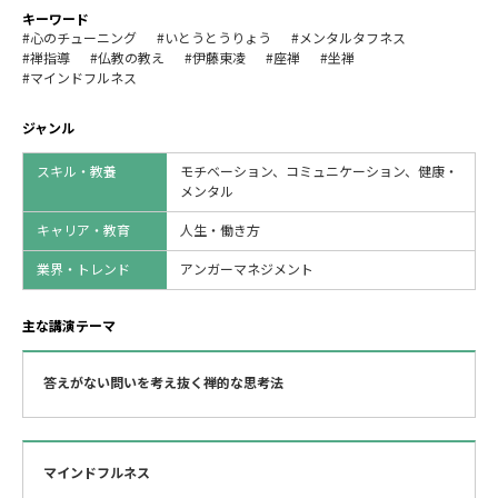
キーワード
#心のチューニング
#いとうとうりょう
#メンタルタフネス
#禅指導
#仏教の教え
#伊藤東凌
#座禅
#坐禅
#マインドフルネス
ジャンル
スキル・教養
モチベーション、コミュニケーション、健康・
メンタル
キャリア・教育
人生・働き方
業界・トレンド
アンガーマネジメント
主な講演テーマ
答えがない問いを考え抜く禅的な思考法
マインドフルネス