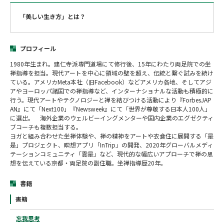
「美しい生き方」とは？
プロフィール
1980年生まれ。建仁寺派専門道場にて修行後、15年にわたり両足院での坐
禅指導を担当。現代アートを中心に領域の壁を超え、伝統と繋ぐ試みを続け
ている。アメリカMeta本社（旧Facebook）などアメリカ各地、そしてアジ
アやヨーロッパ諸国での禅指導など、インターナショナルな活動も積極的に
行う。現代アートやテクノロジーと禅を結びつける活動により『ForbesJAP
AN』にて「Next100」『Newsweek』にて「世界が尊敬する日本人100人」
に選出。 海外企業のウェルビーイングメンターや国内企業のエグゼクティ
ブコーチも複数担当する。
ヨガと組み合わせた坐禅体験や、禅の精神をアートや衣食住に展開する「是
是」プロジェクト、瞑想アプリ「InTrip」の開発、2020年グローバルメディ
テーションコミュニティ「雲是」など、現代的な幅広いアプローチで禅の思
想を伝えている京都・両足院の副住職。坐禅指導歴20年。
書籍
書籍
忘我思考