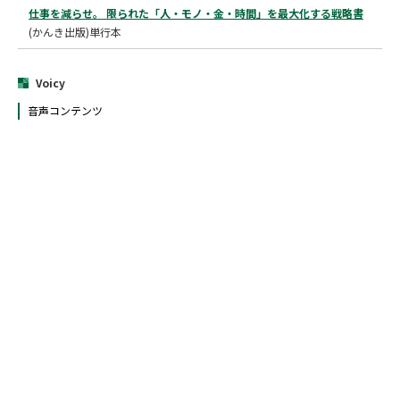
仕事を減らせ。 限られた「人・モノ・金・時間」を最大化する戦略書
(かんき出版)単行本
Voicy
音声コンテンツ