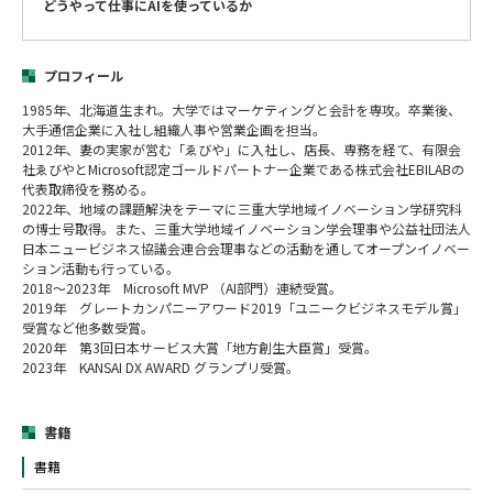
どうやって仕事にAIを使っているか
プロフィール
1985年、北海道生まれ。大学ではマーケティングと会計を専攻。卒業後、
大手通信企業に入社し組織人事や営業企画を担当。
2012年、妻の実家が営む「ゑびや」に入社し、店長、専務を経て、有限会
社ゑびやとMicrosoft認定ゴールドパートナー企業である株式会社EBILABの
代表取締役を務める。
2022年、地域の課題解決をテーマに三重大学地域イノベーション学研究科
の博士号取得。また、三重大学地域イノベーション学会理事や公益社団法人
日本ニュービジネス協議会連合会理事などの活動を通してオープンイノベー
ション活動も行っている。
2018〜2023年 Microsoft MVP （AI部門）連続受賞。
2019年 グレートカンパニーアワード2019「ユニークビジネスモデル賞」
受賞など他多数受賞。
2020年 第3回日本サービス大賞「地方創生大臣賞」受賞。
2023年 KANSAI DX AWARD グランプリ受賞。
書籍
書籍