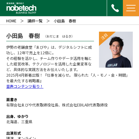
HOME
講師一覧
小田島 春樹
小田島 春樹
注目
（おだじま はるき）
伊勢の老舗食堂「ゑびや」は、デジタルシフトに成
功し、12年で売上を12倍に。
その経験を活かし、チーム作りやデータ活用を軸と
した経営改革、テクノロジーを活用した企業変革な
ど、具体的な実践方法をお伝えいたします。
2025月4月新著出版！『仕事を減らせ。 限られた「人・モノ・金・時間」
を最大化する戦略書』
音声コンテンツ有り！
肩書き
有限会社ゑびや代表取締役社長、株式会社EBILAB代表取締役
出身、ゆかり
北海道、三重県
出演形式
講演、オンライン