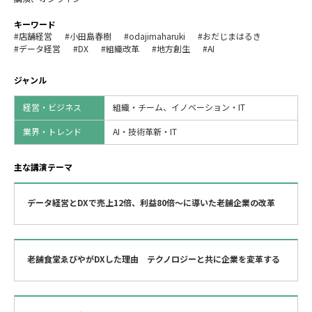
キーワード
#店舗経営
#小田島春樹
#odajimaharuki
#おだじまはるき
#データ経営
#DX
#組織改革
#地方創生
#AI
ジャンル
経営・ビジネス
組織・チーム、イノベーション・IT
業界・トレンド
AI・技術革新・IT
主な講演テーマ
データ経営とDXで売上12倍、利益80倍～に導いた老舗企業の改革
老舗食堂ゑびやがDXした理由 テクノロジーと共に企業を変革する