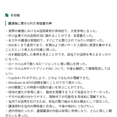
その他
講演後に寄せられた参加者の声
・実際の業務におけるAI活用事例が具体的で、大変参考になった。
・中小企業でのAI活用状況に触れることができ、有意義だった。
・ゑびやの講演は実践的で、すぐにでも取り入れてみたい内容だった。
・AIはあくまで道具であり、本質はより良いサービス提供に資源を集中する
ことだという考え方が印象に残った。
・AIを徹底活用した事例を見ることができ、自社での活用を考えるきっかけ
になった。
・ローカルLLMで動くAIエージェントに強い関心を持った。
・ローカルLLMやハイブリッドAIについて、今後も継続して情報発信してほ
しい。
・Copilot+ PCのデモにより、どのようなものか理解できた。
・Windows AI APIの説明を聞くことができて良かった。
・AIの種類ごとの特徴や役割の違いを学ぶことができた。
・技術の進化が非常に速く、動向を把握するうえで有益なセミナーだった。
・デモや比較が分かりやすく、現時点での可能性を具体的に理解できた。
・社内でAI活用を広げるため、他社の取り組みを知る機会として役立った。
・講演資料を社内の関係者と共有し、今後の検討につなげたい。
・途中参加だったが、基調講演の内容は非常に参考になり、さらに詳しく聞
きたいと思った。