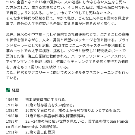
ついに全盲となった16歳の夏休み、人の迷惑にしかならない人生なら死ん
だ方がましだ、生きる意味などない、そう思った私は、橋から海に飛び込ん
で自殺しようと試みる。しかし、怖くてどうしても死ねなかった。
そんな少年時代の経験を経て、やがて私は、どんな出来事にも意味を見出す
事で、自分の人生を絶望から希望に変える事が出来るのだと気付く。
現在、日米の小中学校・会社や病院での社員研修などで、生きることの意味
や価値を伝えながら、人々に勇気と希望のメッセージを伝え続ける。ブライ
ンドセーラーとしても活動。2013年にはニュースキャスター辛抱治郎氏と
夢のヨットでの太平洋横断に挑戦し、グジラと衝突し11時間救命ボートで
漂流した後、海上自衛隊に救助される。ハーフマラソンやトライアスロン、
アイアンマンにも挑戦し続け、何事にもチェレンジする勇気と実行力の価値
を、身をもって周りに伝え続けている。
また、経営者やアスリートに向けてのメンタルタフネストレーニングも行っ
ている。
経歴
1966年 熊本県天草市に生まれる。
1979年 13歳で残存視力を失い始める。
1982年 16歳で全盲になる。橋の上から飛び降りようとするも断念。
1988年 21歳で熊本県盲学校専攻科理療科卒。
1989年 22～24歳の時に広い世界を見たいと、奨学金を得てSan Francis
co State Universityに2年間留学。
1991年 25歳で富士山登頂