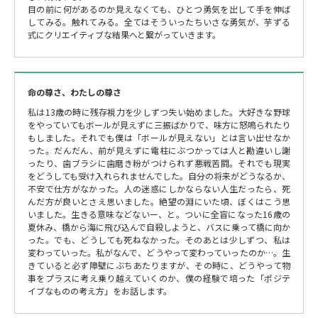
目の前に何があるのか見えなくても、ひとつ勇気を出して手を伸ば
してみる。触れてみる。全てはそういったちいさな勇気が、芋ずる
式にクリエイティブな結果へと繋がっていきます。
命の尊さ、わたしの尊さ
私は13歳の時に残存視力を少しずつ失い始めました。大好きな野球
をやっていてもボールが見えずに三振ばかりで、味方に怒鳴られたり
もしました。それでも僕は「ボールが見えない」とは言い出せなか
った。だんだん、前が見えずに電柱にぶつかっては人と勘違いし謝
ったり、歯ブラシに歯磨き粉がつけられず悪戦苦闘。それでも現実
をどうしても受け入れられませんでした。自分の将来がどうなるか、
不安で仕方がなかった。人の迷惑にしかならない人生だったら、死
んだ方が良いとさえ思いました。絶望の淵にいた頃、ぼくはこう思
いました。生きる意味などないー、と。ついに全盲になった16歳の
夏休み、橋から海に飛び込んで自殺しようと、バスに乗って橋に向か
った。でも、どうしても死ねなかった。そのあとは少しずつ、私は
変わっていった。私がなんで、どうやって変わっていったのか…。生
きていると必ず障壁にぶちあたりますが、その時に、どうやって物
事をプラスに考え乗り越えていくのか、僕の経験で培った「ポジテ
イブなものの考え方」をお話します。