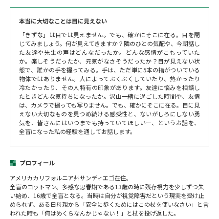
本当に大切なことは目に見えない
「きずな」は目では見えません。でも、確かにそこに在る。目を閉
じてみましょう。何が見えてきますか？隣のひとの気配や、今朝話し
た友達や先生の声はどんなだったか。どんな感情がこもっていた
か。楽しそうだったか、元気がなさそうだったか？目が見えない状
態で、誰かの手を握ってみる。手は、ただ単に5本の指がついている
物体ではありません。人によってぷくぷくしていたり、熱かったり
冷たかったり、その人特有の印象があります。友達に悩みを相談し
たときどんな気持ちになったか。沢山一緒に過ごした時間や、友情
は、カメラで撮っても写りません。でも、確かにそこに在る。目に見
えない大切なものを見つめ続ける感受性と、ないがしろにしない勇
気を、皆さんにはいつまでも持っていてほしいー、というお話を、
全盲になった私の経験を通してお話します。
プロフィール
アメリカカリフォルニア州サンディエゴ在住。
全盲のヨットマン。多感な思春期である13歳の時に残存視力を少しずつ失
い始め、16歳で全盲となる。当時は自分が視覚障害だという現実を受け止
められず、ある日母親から「安全に歩くためにはこの杖を使いなさい」と言
われた時も「俺はめくらなんかじゃない！」と杖を投げ返した。