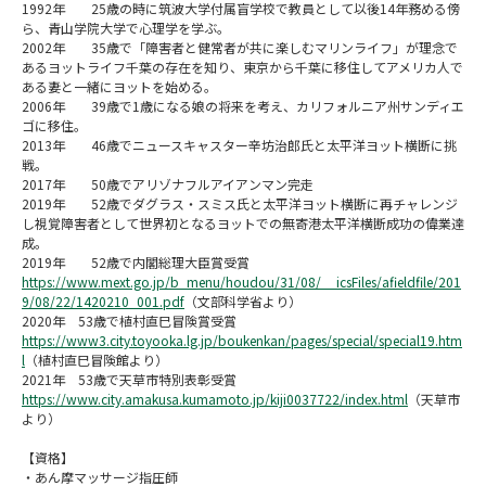
1992年 25歳の時に筑波大学付属盲学校で教員として以後14年務める傍
ら、青山学院大学で心理学を学ぶ。
2002年 35歳で「障害者と健常者が共に楽しむマリンライフ」が理念で
あるヨットライフ千葉の存在を知り、東京から千葉に移住してアメリカ人で
ある妻と一緒にヨットを始める。
2006年 39歳で1歳になる娘の将来を考え、カリフォルニア州サンディエ
ゴに移住。
2013年 46歳でニュースキャスター辛坊治郎氏と太平洋ヨット横断に挑
戦。
2017年 50歳でアリゾナフルアイアンマン完走
2019年 52歳でダグラス・スミス氏と太平洋ヨット横断に再チャレンジ
し視覚障害者として世界初となるヨットでの無寄港太平洋横断成功の偉業達
成。
2019年 52歳で内閣総理大臣賞受賞
https://www.mext.go.jp/b_menu/houdou/31/08/__icsFiles/afieldfile/201
9/08/22/1420210_001.pdf
（文部科学省より）
2020年 53歳で植村直巳冒険賞受賞
https://www3.city.toyooka.lg.jp/boukenkan/pages/special/special19.htm
l
（植村直巳冒険館より）
2021年 53歳で天草市特別表彰受賞
https://www.city.amakusa.kumamoto.jp/kiji0037722/index.html
（天草市
より）
【資格】
・あん摩マッサージ指圧師