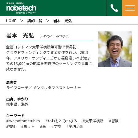
HOME
講師一覧
岩本 光弘
岩本 光弘
（いわもと みつひろ）
全盲ヨットマン太平洋横断無寄港で世界初！
クラウドファンディングで資金調達を行い、2019
年、アメリカ・サンディエゴから福島県いわき港ま
での13,000㎞の航海を無寄港のセーリングで見事に
成功させた。
肩書き
ライフコーチ／ メンタルタフネストレーナー
出身、ゆかり
熊本県、海外
キーワード
#iwamotomitsuhiro
#いわもとみつひろ
#太平洋横断
#冒険
#福祉
#ヨット
#命
#学校
#辛坊治郎