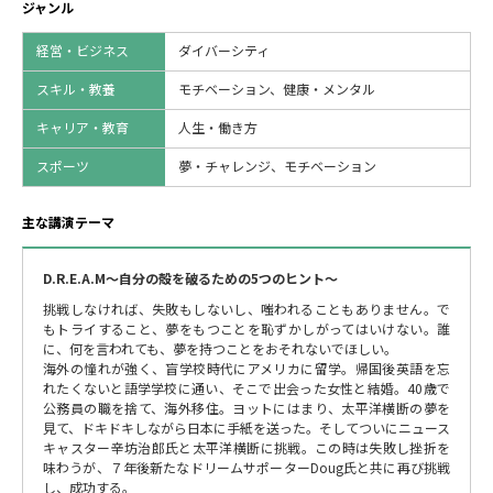
ジャンル
経営・ビジネス
ダイバーシティ
スキル・教養
モチベーション、健康・メンタル
キャリア・教育
人生・働き方
スポーツ
夢・チャレンジ、モチベーション
主な講演テーマ
D.R.E.A.M～自分の殻を破るための5つのヒント～
挑戦しなければ、失敗もしないし、嗤われることもありません。で
もトライすること、夢をもつことを恥ずかしがってはいけない。誰
に、何を言われても、夢を持つことをおそれないでほしい。
海外の憧れが強く、盲学校時代にアメリカに留学。帰国後英語を忘
れたくないと語学学校に通い、そこで出会った女性と結婚。40歳で
公務員の職を捨て、海外移住。ヨットにはまり、太平洋横断の夢を
見て、ドキドキしながら日本に手紙を送った。そしてついにニュース
キャスター辛坊治郎氏と太平洋横断に挑戦。この時は失敗し挫折を
味わうが、７年後新たなドリームサポーターDoug氏と共に再び挑戦
し、成功する。