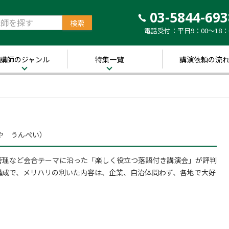
03-5844-693
電話受付：平日9：00～18：
講師のジャンル
特集一覧
講演依頼の流
治・経済
新着！講師ご紹介特
集
営・ビジネス
～経営の“実践者”が
語る～
講演のできる
修
経営者特集
や うんぺい）
キル・教養
人的資本経営特集
管理など会合テーマに沿った「楽しく役立つ落語付き講演会」が評判
ャリア・教育
音声メディア“Voic
構成で、メリハリの利いた内容は、企業、自治体問わず、各地で大好
y”において「10分講
界・トレンド
演チャンネル」特集
ポーツ
き