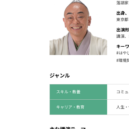
落語家
出身
東京都
出演
講演、
キー
#はや
#環境
ジャンル
スキル・教養
コミュ
キャリア・教育
人生・