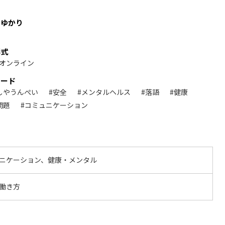
、ゆかり
形式
オンライン
ワード
しやうんぺい
#安全
#メンタルヘルス
#落語
#健康
問題
#コミュニケーション
ニケーション、健康・メンタル
働き方