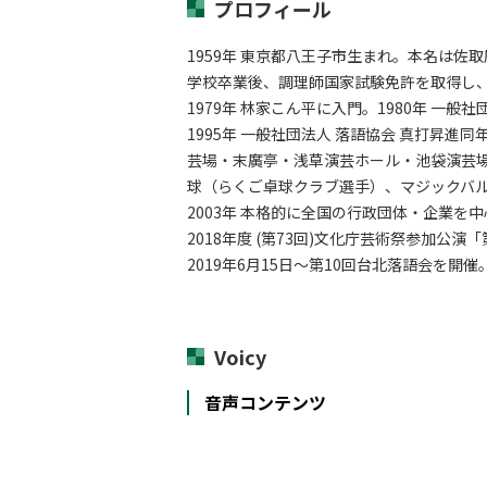
プロフィール
1959年 東京都八王子市生まれ。本名は佐
学校卒業後、調理師国家試験免許を取得し
1979年 林家こん平に入門。1980年 一般
1995年 一般社団法人 落語協会 真打昇進
芸場・末廣亭・浅草演芸ホール・池袋演芸
球（らくご卓球クラブ選手）、マジックバ
2003年 本格的に全国の行政団体・企業を中
2018年度 (第73回)文化庁芸術祭参加公
2019年6月15日～第10回台北落語会を開催
Voicy
音声コンテンツ