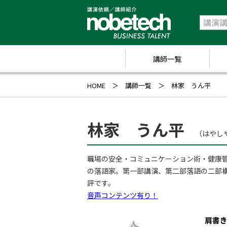
講師一覧
政
HOME
講師一覧
林家 うん平
経
研
林家 うん平
（はやし
ス
職場の安全・コミュニケーション術・健康
キ
の落語家。第一部講演、第二部落語の二部
業
評です。
音声コンテンツ有り！
ス
肩書