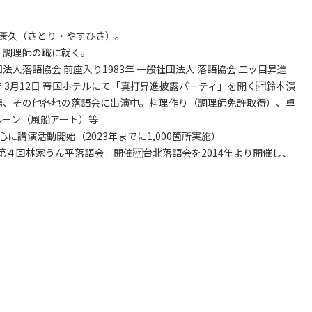
取康久（さとり・やすひさ）。
、調理師の職に就く。
社団法人落語協会 前座入り1983年 一般社団法人 落語協会 二ッ目昇進
同年 3月12日 帝国ホテルにて「真打昇進披露パーティ」を開く 鈴本演
場、その他各地の落語会に出演中。料理作り（調理師免許取得）、卓
ルーン（風船アート）等
心に講演活動開始（2023年までに1,000箇所実施）
演「第４回林家うん平落語会」開催 台北落語会を2014年より開催し、
。