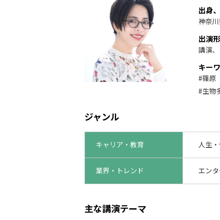
出身
神奈川
出演
講演、
キー
#篠原
#生物
ジャンル
キャリア・教育
人生・
業界・トレンド
エンタ
主な講演テーマ