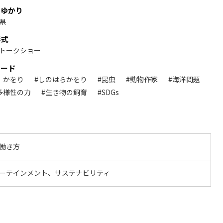
、ゆかり
県
形式
トークショー
ワード
 かをり
#しのはらかをり
#昆虫
#動物作家
#海洋問題
多様性の力
#生き物の飼育
#SDGs
働き方
ーテインメント、サステナビリティ