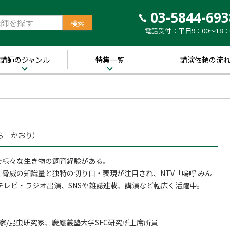
03-5844-693
電話受付：平日9：00～18：
講師のジャンル
特集一覧
講演依頼の流
治・経済
新着！講師ご紹介特
集
営・ビジネス
～経営の“実践者”が
語る～
講演のできる
修
経営者特集
ら かおり）
キル・教養
人的資本経営特集
で様々な生き物の飼育経験がある。
ャリア・教育
音声メディア“Voic
脅威の知識量と独特の切り口・表現が注目され、NTV「嗚呼 みん
y”において「10分講
界・トレンド
演チャンネル」特集
テレビ・ラジオ出演、SNSや雑誌連載、講演など幅広く活躍中。
ポーツ
き
家/昆虫研究家、慶應義塾大学SFC研究所上席所員