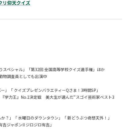
ックリ仰天クイズ
りスペシャル」「第32回 全国高等学校クイズ選手権」ほか
」動物調査員としても出演中
ー」「 クイズプレゼンバラエティーQさま！3時間SP」
『学力王』No.1決定戦 美大生が選んだ“スゴイ芸術家ベスト3
か？」「 水曜日のダウンタウン」「 新どうぶつ奇想天外！」
吉ジャポンII ジロジロ有吉」