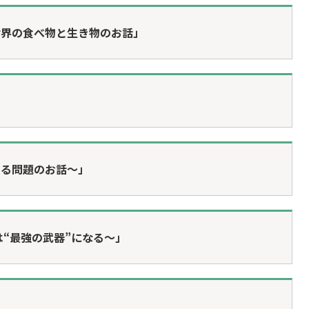
世界の食べ物と生き物のお話」
」
ける問題のお話～」
は“最強の武器”になる～」