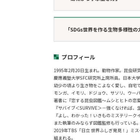
「SDGs世界を作る生物多様性の
プロフィール
1995年2月20日生まれ。動物作家。昆虫研
慶應義塾大学SFC研究所上席所員。日本大
幼少の頃より生き物をこよなく愛し、自宅
モンガ、イモリ、ドジョウ、サソリ、ウーパ
著書に『恋する昆虫図鑑～ムシとヒトの恋愛戦
『サバイブ＜SURVIVE＞－強くなければ
『よし、わかった！いきものミステリークイ
また執筆のみならず図鑑監修も行っている
2019年TBS「日立 世界ふしぎ発見！」
組まれる。