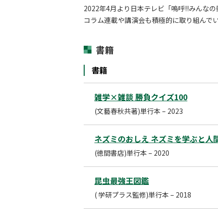
2022年4月より日本テレビ「嗚呼!!みん
コラム連載や講演会も積極的に取り組んで
書籍
書籍
雑学×雑談 勝負クイズ100
(文藝春秋共著)単行本 – 2023
ネズミのおしえ ネズミを学ぶと人
(徳間書店)単行本 – 2020
昆虫最強王図鑑
( 学研プラス監修)単行本 – 2018