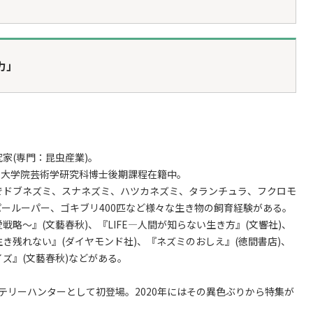
力」
究家(専門：昆虫産業)。
学大学院芸術学研究科博士後期課程在籍中。
でドブネズミ、スナネズミ、ハツカネズミ、タランチュラ、フクロモ
ールーパー、ゴキブリ400匹など様々な生き物の飼育経験がある。
略～』(文藝春秋)、『LIFE―人間が知らない生き方』(文響社)、
、生き残れない』(ダイヤモンド社)、『ネズミのおしえ』(徳間書店)、
ズ』(文藝春秋)などがある。
。
ミステリーハンターとして初登場。2020年にはその異色ぶりから特集が