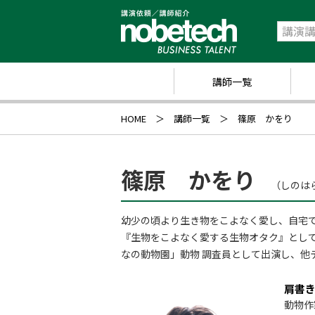
講師一覧
政
HOME
講師一覧
篠原 かをり
経
研
篠原 かをり
（しのは
ス
幼少の頃より生き物をこよなく愛し、自宅
キ
『生物をこよなく愛する生物オタク』として
業
なの動物園」動物 調査員として出演し、他
ス
肩書
動物作