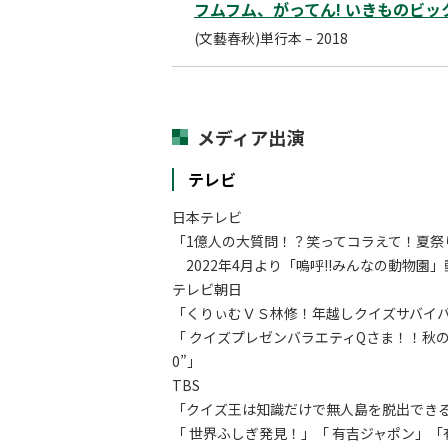
フムフム、がってん! いきものビ
(文藝春秋)単行本 – 2018
メディア出演
テレビ
日本テレビ
「1億人の大質問！？笑ってコラえて！夏祭
2022年4月より「嗚呼!!みんなの動物園
テレビ朝日
「くりぃむＶＳ林修！年越しクイズサバイバ
「 クイズプレゼンバラエティQさま！！秋の
0”」
TBS
「クイズ王は知識だけで無人島を脱出できる
「 世界ふしぎ発見！」「 有吉ジャポン」「有