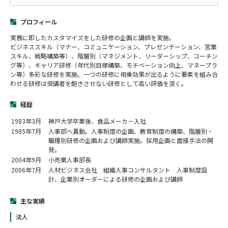
プロフィール
実務に即したカスタマイズをした研修の企画と講師を実施。
ビジネススキル（マナー、コミュニケーション、プレゼンテーション、営業
スキル、戦略構築等）、階層別（マネジメント、リーダーシップ、コーチン
グ等）、キャリア研修（年代別目標構築、モチベーション向上、マネープラ
ン等）多彩な研修を実施。一つの研修に相乗効果が出るように要素を組み合
わせる研修は受講者を飽きさせない研修として高い評価を頂く。
経歴
1983年3月
神戸大学卒業後、食品メーカ－入社
1985年7月
人事部へ異動。人事制度の企画、教育制度の構築、階層別・
職種別研修の企画および講師実施。採用企画と面接手法の開
発。
2004年9月
小売業人事部長
2006年7月
人材ビジネス会社 組織人事コンサルタント 人事制度設
計、企業別オーダーによる研修の企画および講師
主な実績
法人