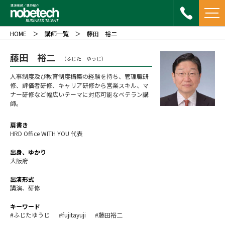
HOME
講師一覧
藤田 裕二
藤田 裕二
（ふじた ゆうじ）
人事制度及び教育制度構築の経験を持ち、管理職研
修、評価者研修、キャリア研修から営業スキル、マ
ナー研修など幅広いテーマに対応可能なベテラン講
師。
肩書き
HRD Office WITH YOU 代表
出身、ゆかり
大阪府
出演形式
講演、研修
キーワード
#ふじたゆうじ
#fujitayuji
#藤田裕二