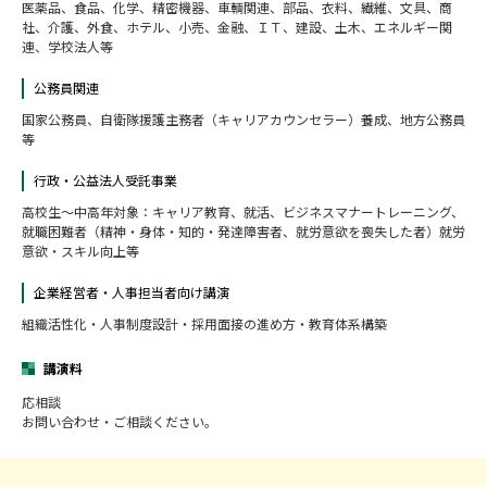
医薬品、食品、化学、精密機器、車輌関連、部品、衣料、繊維、文具、商
社、介護、外食、ホテル、小売、金融、ＩＴ、建設、土木、エネルギー関
連、学校法人等
公務員関連
国家公務員、自衛隊援護主務者（キャリアカウンセラー）養成、地方公務員
等
行政・公益法人受託事業
高校生～中高年対象：キャリア教育、就活、ビジネスマナートレーニング、
就職困難者（精神・身体・知的・発達障害者、就労意欲を喪失した者）就労
意欲・スキル向上等
企業経営者・人事担当者向け講演
組織活性化・人事制度設計・採用面接の進め方・教育体系構築
講演料
応相談
お問い合わせ・ご相談ください。