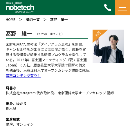
HOME
講師一覧
髙野 雄一
髙野 雄一
注目
（たかの ゆういち）
図解を用いた思考法『ダイアグラム思考』を創案。
キャンセル待ちが出るほど注目度が高く、成長を実
感する受講者が続出する研修プログラムを提供して
いる。2015年に富士通マーケティング（現：富士通
Japan）に入社、慶應義塾大学大学院で図解の論文
を執筆後、東京理科大学オープンカレッジ講師に就任。
音声コンテンツ有り！
肩書き
株式会社Metagram 代表取締役、東京理科大学オープンカレッジ 講師
出身、ゆかり
栃木県
出演形式
講演、オンライン