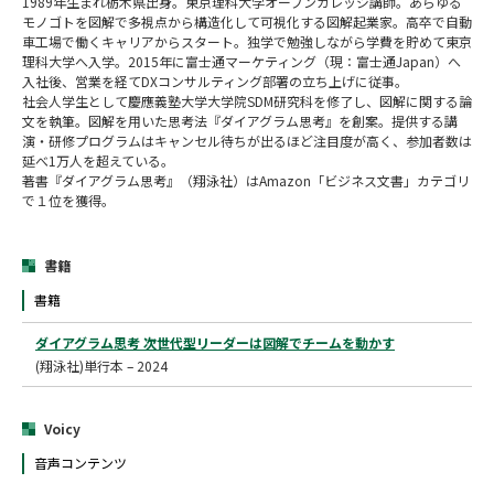
1989年生まれ栃木県出身。東京理科大学オープンカレッジ講師。あらゆる
モノゴトを図解で多視点から構造化して可視化する図解起業家。高卒で自動
車工場で働くキャリアからスタート。独学で勉強しながら学費を貯めて東京
理科大学へ入学。2015年に富士通マーケティング（現：富士通Japan）へ
入社後、営業を経てDXコンサルティング部署の立ち上げに従事。
社会人学生として慶應義塾大学大学院SDM研究科を修了し、図解に関する論
文を執筆。図解を用いた思考法『ダイアグラム思考』を創案。提供する講
演・研修プログラムはキャンセル待ちが出るほど注目度が高く、参加者数は
延べ1万人を超えている。
著書『ダイアグラム思考』（翔泳社）はAmazon「ビジネス文書」カテゴリ
で１位を獲得。
書籍
書籍
ダイアグラム思考 次世代型リーダーは図解でチームを動かす
(翔泳社)単行本 – 2024
Voicy
音声コンテンツ