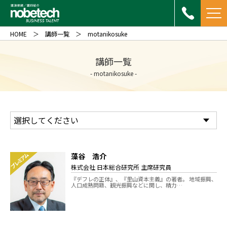
HOME
講師一覧
motanikosuke
講師一覧
- motanikosuke -
藻谷 浩介
プレミアム
株式会社 日本総合研究所 主席研究員
『デフレの正体』、『里山資本主義』の著者。 地域振興、
人口成熟問題、観光振興などに関し、精力…