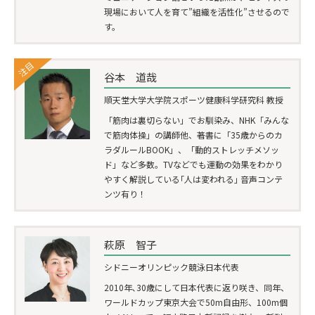
現場において人を育て”組織を活性化”させるので
す。
注目
谷本 道哉
順天堂大学大学院スポーツ健康科学研究科 教授
「筋肉は裏切らない」でお馴染み、NHK「みんな
で筋肉体操」の講師他、著書に「35歳からのカ
ラダルールBOOK」、「動的ストレッチメソッ
ド」など多数。TVなどでも運動の効果をわかり
やすく解説している｢人は変われる｣ 音声コンテ
ンツ有り！
萩原 智子
シドニーオリンピック競泳日本代表
2010年､30歳にして日本代表に返り咲き、同年、
ワールドカップ東京大会で50m自由形、100m個