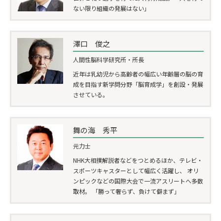
ない限り組織の発展はない」
澤口 俊之
人間性脳科学研究所・所長
近年は乳幼児から高齢者の幅広い年齢層の脳の育
成を目指す新学問分野「脳育成学」を創設・発展
させている。
舞の海 秀平
元力士
NHK大相撲解説者などをつとめるほか、テレビ・
スポーツキャスターとして幅広く活躍し、 オリ
ンピックなどの国際大会で一流アスリートへ多数
取材。 「勝って奢らず、負けて僻まず」