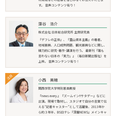
す。 音声コンテンツ有り！
藻谷 浩介
株式会社 日本総合研究所 主席研究員
『デフレの正体』、『里山資本主義』の著者。
地域振興、人口成熟問題、観光振興などに関し、
精力的に研究･著作･講演を行う。 最新刊『誰も
言わない日本の「実力」』（毎日新聞出版社）を
上梓。 音声コンテンツ有り！
注目
小西 美穂
関西学院大学特別客員教授
『news every.』『ズームイン!!サタデー』などに
出演。現場で取材し、スタジオで自分の言葉で伝
える“記者キャスター”として活躍後、2013年か
ら約３年半、BS日テレ『深層NEWS』メインキャ