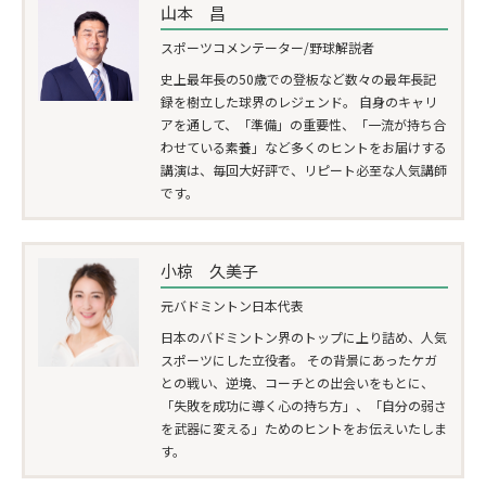
山本 昌
スポーツコメンテーター/野球解説者
史上最年長の50歳での登板など数々の最年長記
録を樹立した球界のレジェンド。 自身のキャリ
アを通して、「準備」の重要性、「一流が持ち合
わせている素養」など多くのヒントをお届けする
講演は、毎回大好評で、リピート必至な人気講師
です。
小椋 久美子
元バドミントン日本代表
日本のバドミントン界のトップに上り詰め、人気
スポーツにした立役者。 その背景にあったケガ
との戦い、逆境、コーチとの出会いをもとに、
「失敗を成功に導く心の持ち方」、「自分の弱さ
を武器に変える」ためのヒントをお伝えいたしま
す。