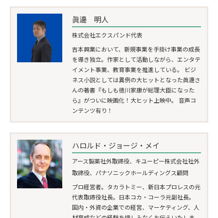
眞邊 明人
株式会社エクスパンド代表
吉本興業において、新規事業を手掛け事業の成長
を導き独立。作家として活動しながら、エンタテ
イメント事業、教育事業を推進している。 ビジ
ネス小説としては異例の大ヒットとなった眞邊さ
んの著書『もしも徳川家康が総理大臣になった
ら』がついに映画化！大ヒット上映中。 音声コ
ンテンツ有り！
ハロルド・ジョージ・メイ
アース製薬社外取締役、キユーピー株式会社社外
取締役、パナソニックホールディングス顧問
プロ経営者。タカラトミー、新日本プロレスの元
代表取締役社長。日本コカ・コーラ元副社長。
国内・外資の企業での経営、マーケティング、人
材育成などの経験を惜しみなくお伝えいたしま