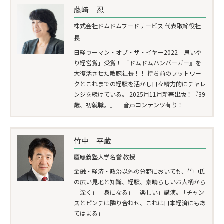
藤﨑 忍
株式会社ドムドムフードサービス 代表取締役社
長
日経ウーマン・オブ・ザ・イヤー2022「思いや
り経営賞」受賞！ 『ドムドムハンバーガー』を
大復活させた敏腕社長！！ 持ち前のフットワー
クとこれまでの経験を活かし日々精力的にチャレ
ンジを続けている。 2025月11月新著出版！『39
歳、初就職。』 音声コンテンツ有り！
竹中 平蔵
慶應義塾大学名誉 教授
金融・経済・政治以外の分野においても、竹中氏
の広い見地と知識、経験、素晴らしいお人柄から
「深く」「身になる」「楽しい」講演。 ｢チャン
スとピンチは隣り合わせ、これは日本経済にもあ
てはまる｣