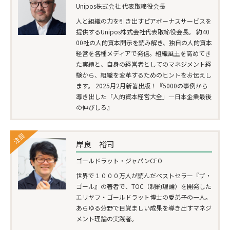
Unipos株式会社 代表取締役会長
人と組織の力を引き出すピアボーナスサービスを
提供するUnipos株式会社代表取締役会長。 約40
00社の人的資本開示を読み解き、独自の人的資本
経営を各種メディアで発信。組織風土を高めてき
た実績と、自身の経営者としてのマネジメント経
験から、組織を変革するためのヒントをお伝えし
ます。 2025月2月新著出版！『5000の事例から
導き出した「人的資本経営大全」―日本企業最後
の伸びしろ』
注目
岸良 裕司
ゴールドラット・ジャパンCEO
世界で１０００万人が読んだベストセラー『ザ・
ゴール』の著者で、TOC（制約理論）を開発した
エリヤフ・ゴールドラット博士の愛弟子の一人。
あらゆる分野で目覚ましい成果を導き出すマネジ
メント理論の実践者。