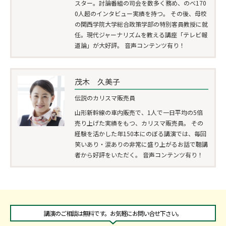
スター。討論番組の司会を数多く務め、のべ170
0人超のインタビュー実績を持つ。 その後、母校
の関西学院大学総合政策学部の特別客員教授に就
任。現代ジャーナリズムを教える講座「テレビ報
道論」が大好評。 音声コンテンツ有り！
茂木 久美子
伝説のカリスマ販売員
山形新幹線の車内販売で、1人で一日平均の5倍
売り上げた実績をもつ、カリスマ販売員。 その
経験を活かした年150本にのぼる講演では、毎回
笑いあり・涙ありの非常に盛り上がるお話で聴講
者から好評をいただく。 音声コンテンツ有り！
講演のご相談は無料です。お気軽にお問い合せ下さい。