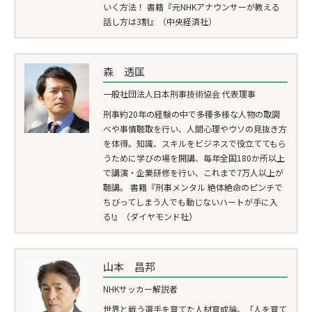
いく方法！ 書籍『元NHKアナウンサーが教える
話し方は3割』（中央経済社）
森 透匡
一般社団法人日本刑事技術協会 代表理事
刑事約20年の経験の中で多種多様な人物の取調
べや事情聴取を行い、人間心理やウソの見抜き方
を体得。知識、スキルをビジネスで役立ててもら
うために学びの場を開講、毎年全国180か所以上
で講演・企業研修を行い、これまで7万人以上が
聴講。 書籍『刑事メンタル 絶体絶命のピンチで
ちびってしまう人でも動じないハートが手に入
る!』（ダイヤモンド社）
山本 昌邦
NHKサッカー解説者
世界と戦う選手を育てた人材育成論。「人を育て