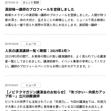
タレント登録
2019.04.12
渡部陽一講師のプロフィールを登録しました
戦場カメラマンの渡部陽一講師のプロフィールを登録しました。人間が持つ
愛の深さ、命の大切さ、生きることの素晴らしさを、ニュースで見る戦場と
は異なる一面で捉えた実際の写真と共にお伝えします。渡部陽一講師…
ニュース
2019.04.04
人気の講演講師一覧＜期間：2019年3月＞
2019年3月の間で、お客様の関心が高い講演講師を、よく見られている講演
者一覧としてまとめました。講演依頼や、イベント集客の参考にしてくださ
い。講師のプロフィールページからお問い合わせができます。1…
ニュース
2019.04.01
【ノビテクマガジン講演会のお知らせ】「気づかい－共感力アッ
プ術－」立川談慶講師
ビジネスの世界でも注目されている「共感力」。今回の講演会では、共感力
が大事とされる落語の世界に長年身を置いている立川談慶氏をお迎えしま