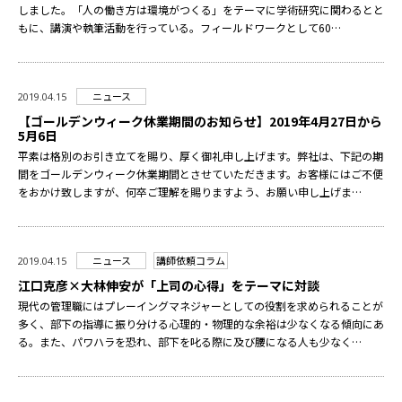
しました。「人の働き方は環境がつくる」をテーマに学術研究に関わるとと
もに、講演や執筆活動を行っている。フィールドワークとして60…
ニュース
2019.04.15
【ゴールデンウィーク休業期間のお知らせ】2019年4月27日から
5月6日
平素は格別のお引き立てを賜り、厚く御礼申し上げます。弊社は、下記の期
間をゴールデンウィーク休業期間とさせていただきます。お客様にはご不便
をおかけ致しますが、何卒ご理解を賜りますよう、お願い申し上げま…
ニュース
講師依頼コラム
2019.04.15
江口克彦×大林伸安が「上司の心得」をテーマに対談
現代の管理職にはプレーイングマネジャーとしての役割を求められることが
多く、部下の指導に振り分ける心理的・物理的な余裕は少なくなる傾向にあ
る。また、パワハラを恐れ、部下を叱る際に及び腰になる人も少なく…