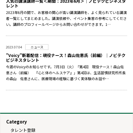
人気の講演講師一覧＜期間：2023年6月＞｜ノビテクビジネスタ
レント
2023年6月の間で、お客様の関心が高い講演講師を、よく見られている講演
者一覧としてまとめました。講演依頼や、イベント集客の参考にしてくださ
い。講師のプロフィールページからお問い合わせができます。1…
ニュース
2023.07.04
”Voicy”新着配信：現役ナース！森山佐恵氏（前編）｜ノビテク
ビジネスタレント
今週のVoicyのお知らせです。7月3日（火）「第4回 現役ナース！森山佐
恵さん（前編） 『心と体のヘルスケア』」第4回は、生活習慣研究所所長
の森山 佐恵さんに、医療現場の経験に基づく実体験のお話や…
Category
タレント登録