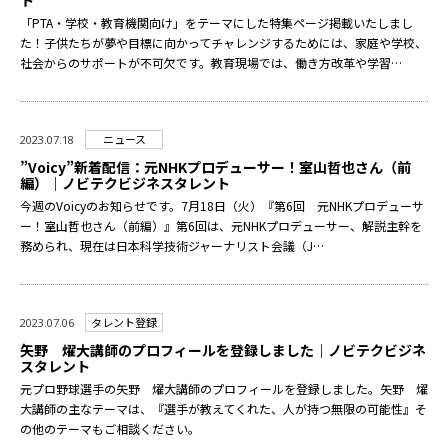
ト
「PTA・学校・教育機関向け」をテーマにした特集ページ掲載いたしまし
た！子供たちが夢や目標に向かってチャレンジするためには、家庭や学校、
社会からのサポートが不可欠です。教育現場では、働き方改革や学習…
ニュース
2023.07.18
”Voicy”新着配信：元NHKプロデューサー！室山哲也さん（前
編）｜ノビテクビジネスタレント
今週のVoicyのお知らせです。7月18日（火）『第6回 元NHKプロデューサ
ー！室山哲也さん（前編）』第6回は、元NHKプロデューサー、解説主幹を
務められ、現在は日本科学技術ジャーナリスト会議（J…
タレント登録
2023.07.06
矢野 燿大講師のプロフィールを登録しました｜ノビテクビジネ
スタレント
元プロ野球選手の矢野 燿大講師のプロフィールを登録しました。矢野 燿
大講師の主なテーマは、『選手が教えてくれた、人が持つ無限の可能性』そ
の他のテーマもご相談ください。