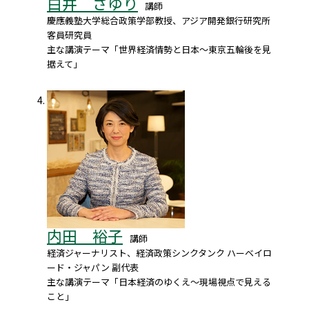
白井 さゆり
講師
慶應義塾大学総合政策学部教授、アジア開発銀行研究所
客員研究員
主な講演テーマ「世界経済情勢と日本～東京五輪後を見
据えて」
内田 裕子
講師
経済ジャーナリスト、経済政策シンクタンク ハーベイロ
ード・ジャパン 副代表
主な講演テーマ「日本経済のゆくえ～現場視点で見える
こと」