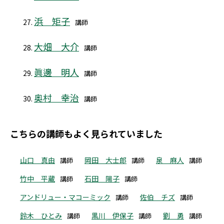
浜 矩子
講師
大畑 大介
講師
眞邊 明人
講師
奥村 幸治
講師
こちらの講師もよく見られていました
山口 真由
岡田 大士郎
泉 麻人
講師
講師
講師
竹中 平蔵
石田 陽子
講師
講師
アンドリュー・マコーミック
佐伯 チズ
講師
講師
鈴木 ひとみ
黒川 伊保子
劉 勇
講師
講師
講師