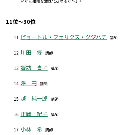
いかに組織を活性化させるか～」<
11位～30位
ピョートル・フェリクス・グジバチ
講師
川田 修
講師
諏訪 貴子
講師
澤 円
講師
越 純一郎
講師
正岡 紀子
講師
小林 希
講師