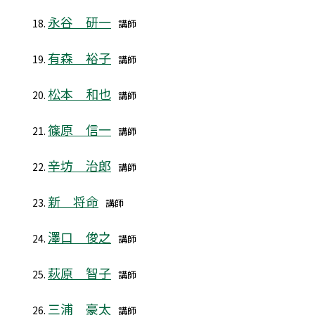
永谷 研一
講師
有森 裕子
講師
松本 和也
講師
篠原 信一
講師
辛坊 治郎
講師
新 将命
講師
澤口 俊之
講師
萩原 智子
講師
三浦 豪太
講師