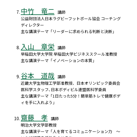
中竹 竜二
講師
公益財団法人日本ラグビーフットボール協会 コーチング
ディレクター
主な講演テーマ「リーダーに求められる判断と決断」
入山 章栄
講師
早稲田大学大学院 早稲田大学ビジネススクール准教授
主な講演テーマ「イノベーションの本質」
谷本 道哉
講師
近畿大学生物理工学部准教授、日本オリンピック委員会
医科学スタッフ､日本ボディビル連盟医科学委員
主な講演テーマ「1日たった5分！簡単筋トレで健康ボデ
ィを手に入れよう」
齋藤 孝
講師
明治大学文学部教授
主な講演テーマ「人を育てるコミュニケーション力 ～