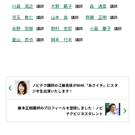
川島 高之
大野 範子
森 透匡
講師
講師
講師
児玉 教仁
山本 昌
齊藤 正明
講師
講師
講師
永野 宏樹
野村 忠宏
小島 慶子
講師
講師
講師
室山 哲也
岡本 行夫
講師
講師
ノビテク講師の江藤真規がNHK「あさイチ」にスタ
ジオ生出演いたします！
藤本正樹講師のプロフィールを登録しました｜ノビ
テクビジネスタレント