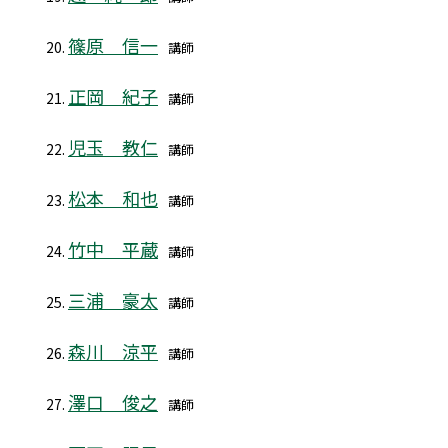
篠原 信一
講師
正岡 紀子
講師
児玉 教仁
講師
松本 和也
講師
竹中 平蔵
講師
三浦 豪太
講師
森川 涼平
講師
澤口 俊之
講師