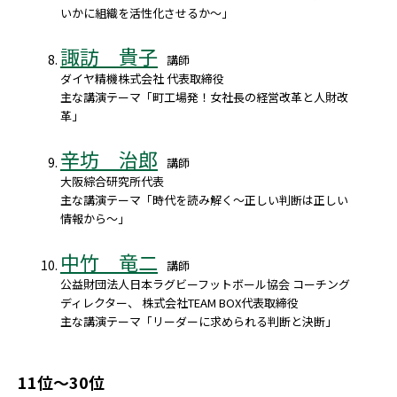
いかに組織を活性化させるか～」
諏訪 貴子
講師
ダイヤ精機株式会社 代表取締役
主な講演テーマ「町工場発！女社長の経営改革と人財改
革」
辛坊 治郎
講師
大阪綜合研究所代表
主な講演テーマ「時代を読み解く～正しい判断は正しい
情報から～」
中竹 竜二
講師
公益財団法人日本ラグビーフットボール協会 コーチング
ディレクター、 株式会社TEAM BOX代表取締役
主な講演テーマ「リーダーに求められる判断と決断」
11位～30位