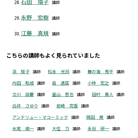
石田 陽子
講師
永野 宏樹
講師
江藤 真規
講師
こちらの講師もよく見られていました
浜 矩子
松永 光司
舞の海 秀平
講師
講師
講師
内田 和成
森 透匡
小林 宏之
講師
講師
講師
立川 談慶
室山 哲也
田村 勇人
講師
講師
講師
白井 さゆり
岩崎 究香
講師
講師
アンドリュー・マコーミック
岡田 晃
講師
講師
水尾 順一
大住 力
永谷 研一
講師
講師
講師