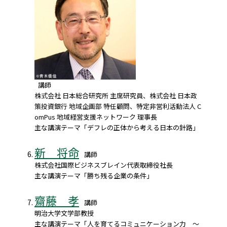
講師
株式会社 日本総合研究所 主席研究員、株式会社 日本政
策投資銀行 地域企画部 特任顧問、特定非営利活動法人 C
omPus 地域経営支援ネットワーク 理事長
主な講演テーマ「デフレの正体から考える日本の針路」
新 将命
講師
株式会社国際ビジネスブレイン代表取締役社長
主な講演テーマ「勝ち残る企業の条件」
齋藤 孝
講師
明治大学文学部教授
主な講演テーマ「人を育てるコミュニケーション力 ～