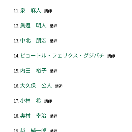
泉 麻人
講師
眞邊 明人
講師
中北 朋宏
講師
ピョートル・フェリクス・グジバチ
講師
内田 裕子
講師
大久保 公人
講師
小林 希
講師
奥村 幸治
講師
越 純一郎
講師