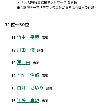
omPus 地域経営支援ネットワーク 理事長
主な講演テーマ「デフレの正体から考える日本の針路」
11位～30位
竹中 平蔵
講師
川田 修
講師
澤 円
講師
辛坊 治郎
講師
白井 さゆり
講師
江藤 真規
講師