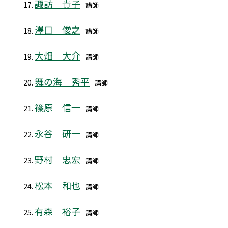
諏訪 貴子
講師
澤口 俊之
講師
大畑 大介
講師
舞の海 秀平
講師
篠原 信一
講師
永谷 研一
講師
野村 忠宏
講師
松本 和也
講師
有森 裕子
講師