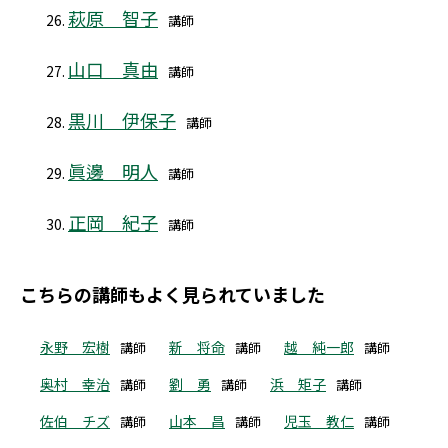
萩原 智子
講師
山口 真由
講師
黒川 伊保子
講師
眞邊 明人
講師
正岡 紀子
講師
こちらの講師もよく見られていました
永野 宏樹
新 将命
越 純一郎
講師
講師
講師
奥村 幸治
劉 勇
浜 矩子
講師
講師
講師
佐伯 チズ
山本 昌
児玉 教仁
講師
講師
講師