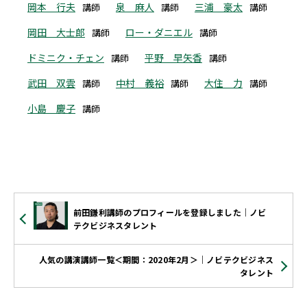
岡本 行夫
泉 麻人
三浦 豪太
講師
講師
講師
岡田 大士郎
ロー・ダニエル
講師
講師
ドミニク・チェン
平野 早矢香
講師
講師
武田 双雲
中村 義裕
大住 力
講師
講師
講師
小島 慶子
講師
前田鎌利講師のプロフィールを登録しました｜ノビ
テクビジネスタレント
人気の講演講師一覧＜期間：2020年2月＞｜ノビテクビジネス
タレント