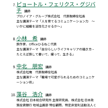
ピョートル・フェリクス・グジバ
チ
講師
プロノイア・グループ株式会社 代表取締役社長
主な講演テーマ「人を育てるコミュニケーション力 ～
いかに組織を活性化させるか～」
小林 希
講師
旅作家、Officeひるねこ代表
主な講演テーマ「自分らしいライフキャリアの描き方 –
たとえば旅して書いて、撮って、生きる」
中北 朋宏
講師
株式会社俺 代表取締役社長
主な講演テーマ「職場で可愛がられるためのコミュニケ
ーション術」
藻谷 浩介
講師
株式会社 日本総合研究所 主席研究員、株式会社 日本政
策投資銀行 地域企画部 特任顧問、特定非営利活動法人 C