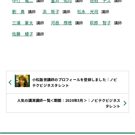
中竹 竜二
室井 佑月
佐伯 チズ
講師
講師
講師
劉 勇
浜 矩子
松永 光司
講師
講師
講師
三浦 豪太
河邑 厚徳
萩原 智子
講師
講師
講師
佐藤 綾子
講師
小松路世講師のプロフィールを登録しました｜ノビ
テクビジネスタレント
人気の講演講師一覧＜期間：2020年5月＞｜ノビテクビジネス
タレント