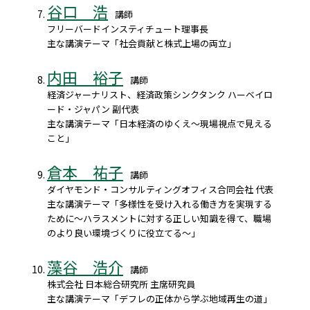
谷口 浩
講師
フリーバードインスティチュート理事長
主な講演テーマ「社会貢献と株式上場の両立」
内田 裕子
講師
経済ジャーナリスト、経済政策シンクタンク ハーベイロ
ード・ジャパン 副代表
主な講演テーマ「日本経済のゆくえ～現場視点で見える
こと」
倉本 祐子
講師
ダイヤモンド・コンサルティングオフィス合同会社 代表
主な講演テーマ「多様性を受け入れる働き方を実現する
ために～ハラスメントに対する正しい知識を得て、職場
のより良い環境づくりに役立てる～」
藻谷 浩介
講師
株式会社 日本総合研究所 主席研究員
主な講演テーマ「デフレの正体から学ぶ地域再生の道」