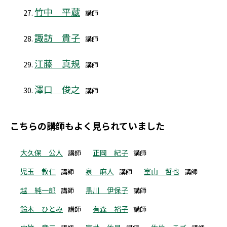
竹中 平蔵
講師
諏訪 貴子
講師
江藤 真規
講師
澤口 俊之
講師
こちらの講師もよく見られていました
大久保 公人
正岡 紀子
講師
講師
児玉 教仁
泉 麻人
室山 哲也
講師
講師
講師
越 純一郎
黒川 伊保子
講師
講師
鈴木 ひとみ
有森 裕子
講師
講師