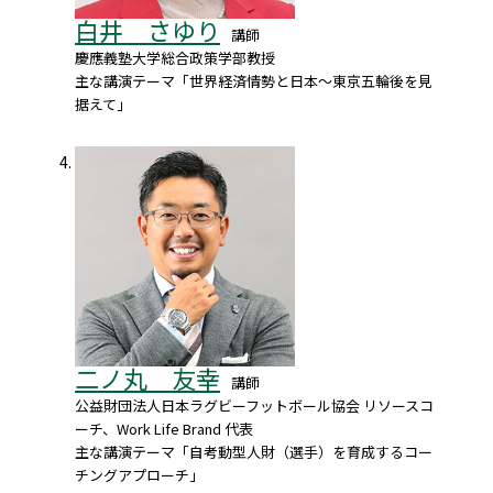
白井 さゆり
講師
慶應義塾大学総合政策学部教授
主な講演テーマ「世界経済情勢と日本～東京五輪後を見
据えて」
二ノ丸 友幸
講師
公益財団法人日本ラグビーフットボール協会 リソースコ
ーチ、Work Life Brand 代表
主な講演テーマ「自考動型人財（選手）を育成するコー
チングアプローチ」