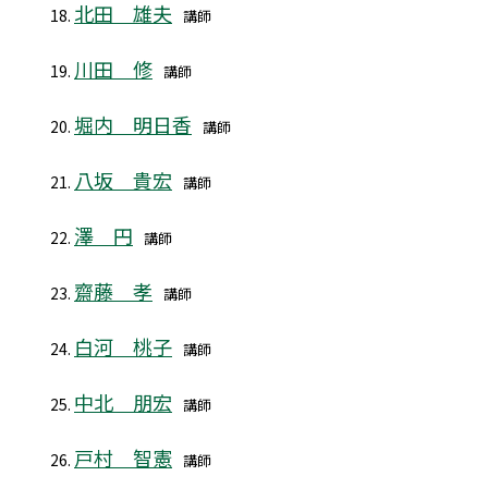
北田 雄夫
講師
川田 修
講師
堀内 明日香
講師
八坂 貴宏
講師
澤 円
講師
齋藤 孝
講師
白河 桃子
講師
中北 朋宏
講師
戸村 智憲
講師