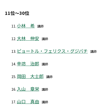
11位～30位
小林 希
講師
大林 伸安
講師
ピョートル・フェリクス・グジバチ
講師
辛坊 治郎
講師
岡田 大士郎
講師
入山 章栄
講師
山口 真由
講師