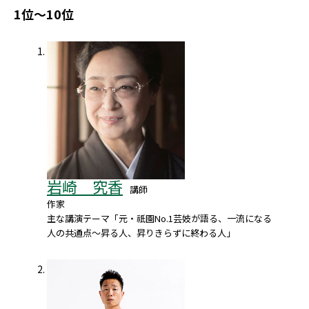
1位～10位
岩崎 究香
講師
作家
主な講演テーマ「元・祇園No.1芸妓が語る、一流になる
人の共通点～昇る人、昇りきらずに終わる人」