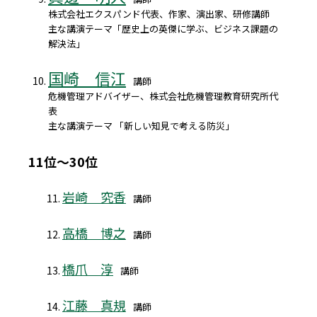
株式会社エクスパンド代表、作家、演出家、研修講師
主な講演テーマ「歴史上の英傑に学ぶ、ビジネス課題の
解決法」
国崎 信江
講師
危機管理アドバイザー、株式会社危機管理教育研究所代
表
主な講演テーマ 「新しい知見で考える防災」
11位～30位
岩崎 究香
講師
高橋 博之
講師
橋爪 淳
講師
江藤 真規
講師