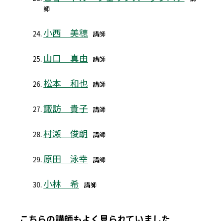
師
小西 美穂
講師
山口 真由
講師
松本 和也
講師
諏訪 貴子
講師
村瀬 俊朗
講師
原田 泳幸
講師
小林 希
講師
こちらの講師もよく見られていました