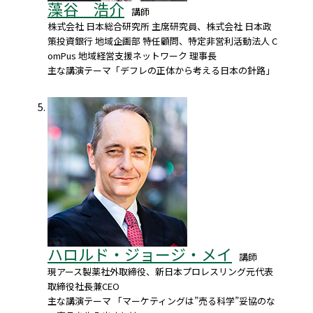
藻谷 浩介
講師
株式会社 日本総合研究所 主席研究員、株式会社 日本政
策投資銀行 地域企画部 特任顧問、特定非営利活動法人 C
omPus 地域経営支援ネットワーク 理事長
主な講演テーマ「デフレの正体から考える日本の針路」
ハロルド・ジョージ・メイ
講師
現アース製薬社外取締役、新日本プロレスリング元代表
取締役社長兼CEO
主な講演テーマ 「マーケティングは”売る科学”妥協のな