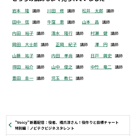
岩本 隆
川田 修
松井 太郎
講師
講師
講師
田中 弦
牛窪 恵
山本 昌
講師
講師
講師
内田 裕子
清水 隆行
村瀬 健
講師
講師
講師
岡田 大士郎
正岡 紀子
澤 円
講師
講師
講師
山藤 祐子
内田 孝尚
日戸 興史
講師
講師
講師
得田 裕介
山中 俊之
中竹 竜二
講師
講師
講師
豊田 圭一
児玉 教仁
講師
講師
”Voicy”新着配信：役者、橋爪淳さん！役作りと目標チャート
特別編｜ノビテクビジネスタレント