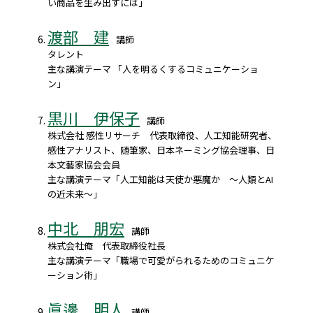
い商品を生み出すには」
渡部 建
講師
タレント
主な講演テーマ 「人を明るくするコミュニケーショ
ン」
黒川 伊保子
講師
株式会社 感性リサーチ 代表取締役、人工知能研究者、
感性アナリスト、随筆家、日本ネーミング協会理事、日
本文藝家協会会員
主な講演テーマ「人工知能は天使か悪魔か ～人類とAI
の近未来～」
中北 朋宏
講師
株式会社俺 代表取締役社長
主な講演テーマ「職場で可愛がられるためのコミュニケ
ーション術」
眞邊 明人
講師