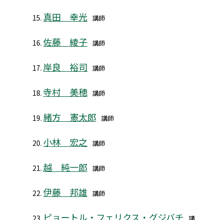
真田 幸光
講師
佐藤 綾子
講師
岸良 裕司
講師
寺村 美穂
講師
緒方 憲太郎
講師
小林 宏之
講師
越 純一郎
講師
伊藤 邦雄
講師
ピョートル・フェリクス・グジバチ
講