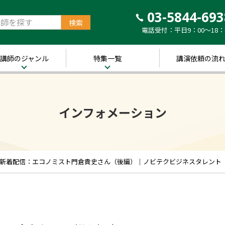
03-5844-693
電話受付：平日9：00～18：
講師のジャンル
特集一覧
講演依頼の流
治・経済
新着！講師ご紹介特
集
営・ビジネス
インフォメーション
～経営の“実践者”が
語る～
講演のできる
修
経営者特集
キル・教養
人的資本経営特集
ャリア・教育
icy”新着配信：エコノミスト門倉貴史さん（後編）｜ノビテクビジネスタレント
音声メディア“Voic
y”において「10分講
界・トレンド
演チャンネル」特集
ポーツ