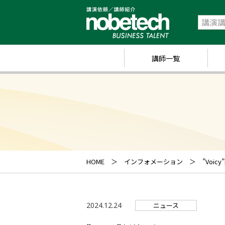
講師一覧
政
経
研
ス
キ
HOME
インフォメーション
”Vo
業
ス
2024.12.24
ニュース