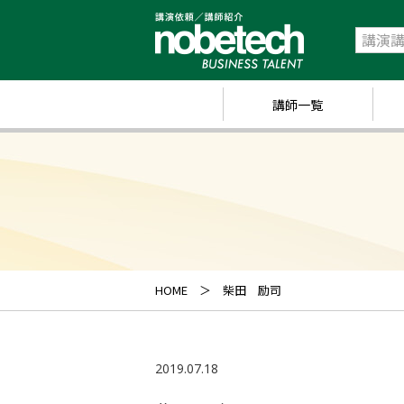
講師一覧
政
経
研
ス
キ
HOME
柴田 励司
業
ス
2019.07.18