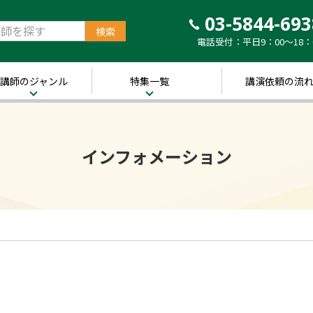
03-5844-693
電話受付：平日9：00～18：
講師のジャンル
特集一覧
講演依頼の流
治・経済
新着！講師ご紹介特
集
営・ビジネス
インフォメーション
～経営の“実践者”が
語る～
講演のできる
修
経営者特集
キル・教養
人的資本経営特集
ャリア・教育
音声メディア“Voic
y”において「10分講
界・トレンド
演チャンネル」特集
ポーツ