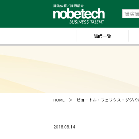
講師一覧
政
経
研
ス
キ
HOME
ピョートル・フェリクス・グジバ
業
ス
2018.08.14