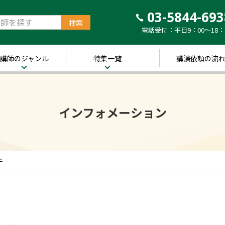
03-5844-693
電話受付：平日9：00～18：
講師のジャンル
特集一覧
講演依頼の流
治・経済
新着！講師ご紹介特
集
営・ビジネス
インフォメーション
～経営の“実践者”が
語る～
講演のできる
修
経営者特集
キル・教養
人的資本経営特集
ャリア・教育
チ
音声メディア“Voic
y”において「10分講
界・トレンド
演チャンネル」特集
ポーツ