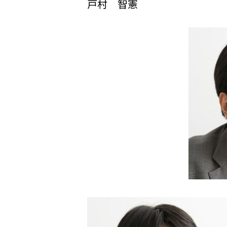
戸村 智憲