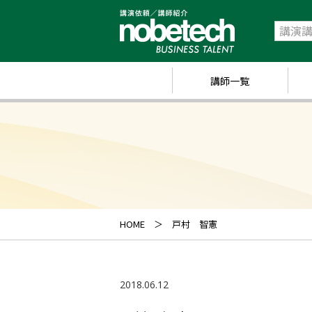
講師一覧
政
経
研
ス
キ
HOME
戸村 智憲
業
ス
2018.06.12