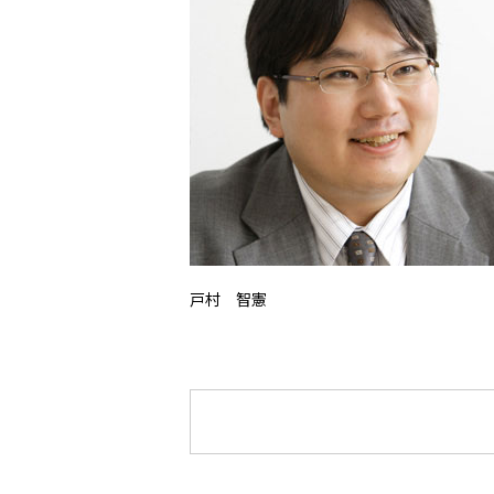
戸村 智憲