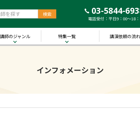
03-5844-693
電話受付：平日9：00～18：
講師のジャンル
特集一覧
講演依頼の流
治・経済
新着！講師ご紹介特
集
営・ビジネス
インフォメーション
～経営の“実践者”が
語る～
講演のできる
修
経営者特集
キル・教養
人的資本経営特集
ャリア・教育
音声メディア“Voic
y”において「10分講
界・トレンド
演チャンネル」特集
ポーツ