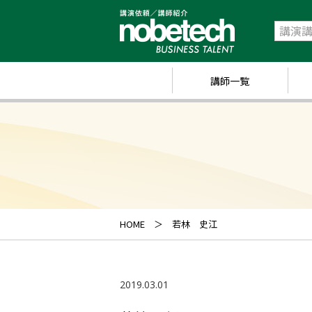
講師一覧
政
経
研
ス
キ
HOME
若林 史江
業
ス
2019.03.01