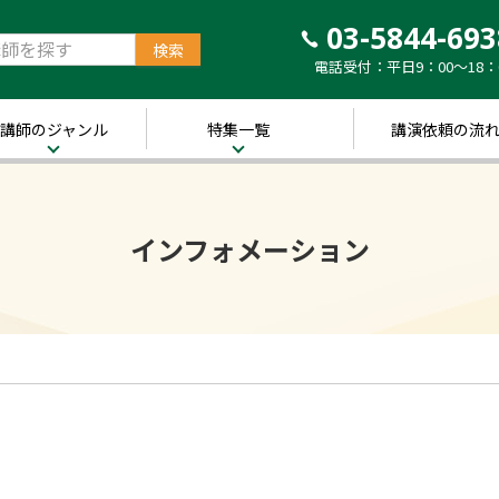
03-5844-693
電話受付：平日9：00～18：
講師のジャンル
特集一覧
講演依頼の流
治・経済
新着！講師ご紹介特
集
営・ビジネス
インフォメーション
～経営の“実践者”が
語る～
講演のできる
修
経営者特集
キル・教養
人的資本経営特集
ャリア・教育
音声メディア“Voic
y”において「10分講
界・トレンド
演チャンネル」特集
ポーツ